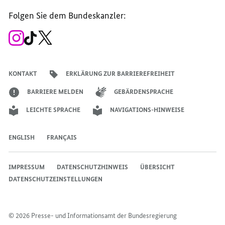
Seite
Account
Kanal
Kanal
Kanal
Kanal
der
der
der
der
des
der
der
Bundesregierung
Folgen Sie dem Bundeskanzler:
Bundesregierung
Bundesregierung
Bundesregierung
Regierungssprechers
Bundesregierung
Bundesregierung
Zum
Zum
Zum
Instagram-
TikTok-
X-
Account
Kanal
Kanal
des
des
des
Bundeskanzlers
Bundeskanzlers
Bundeskanzlers
KONTAKT
ERKLÄRUNG ZUR BARRIEREFREIHEIT
BARRIERE MELDEN
GEBÄRDENSPRACHE
LEICHTE SPRACHE
NAVIGATIONS-HINWEISE
ENGLISH
FRANÇAIS
IMPRESSUM
DATENSCHUTZHINWEIS
ÜBERSICHT
DATENSCHUTZEINSTELLUNGEN
© 2026 Presse- und Informationsamt der Bundesregierung