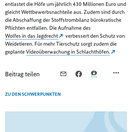
entlastet die Höfe um jährlich 430 Millionen Euro und
gleicht Wettbewerbsnachteile aus. Zudem sind durch
die Abschaffung der Stoffstrombilanz bürokratische
Pflichten entfallen. Die Aufnahme des
Wolfes in das Jagdrecht
verbessert den Schutz von
Weidetieren. Für mehr Tierschutz sorgt zudem die
geplante
Videoüberwachung in Schlachthöfen.
Beitrag teilen
PER
PER
PER
E-
FACEBOOK
THREEMA
MAIL
TEILEN,
TEILEN,
ZU DEN SCHWERPUNKTEN
TEILEN,
EIN
EIN
EIN
JAHR
JAHR
JAHR
BUNDESREGIERUNG
BUNDESREGIERUN
BUNDESREGIERUNG