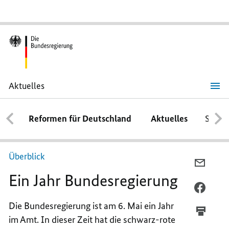
Aktuelles
Ein
Jahr
Bundesregierung
Reformen für Deutschland
Aktuelles
Schwe
Überblick
PER
Ein Jahr Bundesregierung
E-
MAIL
PER
TEILEN
FACEB
Die Bundesregierung ist am 6. Mai ein Jahr
EIN
TEILEN
im Amt. In dieser Zeit hat die schwarz-rote
JAHR
EIN