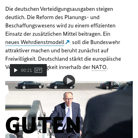
Die deutschen Verteidigungsausgaben
steigen
deutlich. Die Reform des Planungs- und
Beschaffungswesens wird zu einem effizienten
Einsatz der zusätzlichen Mittel beitragen. Ein
neues Wehrdienstmodell
soll die Bundeswehr
attraktiver machen und beruht zunächst auf
Freiwilligkeit.
Deutschland stärkt die europäische
Verteidigungsfähigkeit innerhalb der
NATO
.
00:21
Video-
Video
Ein Jahr Bundeskanzler Merz auf Reisen
Player:
Ein
Jahr
Bundeskanzler
Neuer Akzent der Außen- und
Merz
auf
Europapolitik
Reisen
Die Außen- und Sicherheitspolitik der