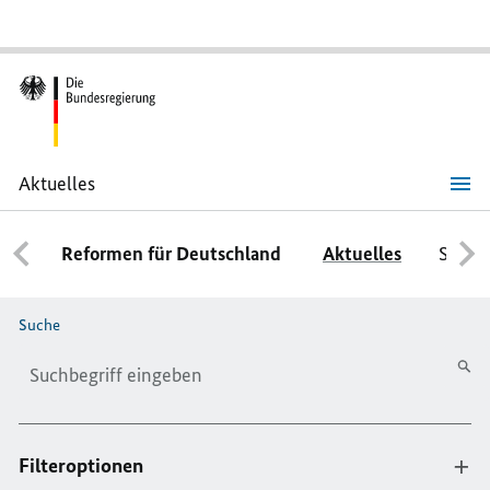
Aktuelles
Aktuelles
Reformen für Deutschland
Aktuelles
Schwe
Bitte geben Sie höchstens 256 Zeichen ein.
Suche
Filteroptionen