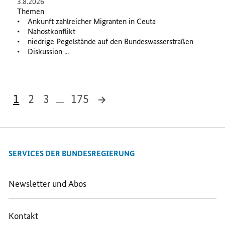
3.8.2026
Themen
• Ankunft zahlreicher Migranten in Ceuta
• Nahostkonflikt
• niedrige Pegelstände auf den Bundeswasserstraßen
• Diskussion ...
1
2
3
175
1.748 Ergebnisse
SERVICES DER BUNDESREGIERUNG
Newsletter und Abos
Kontakt