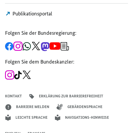
Publikationsportal
Folgen Sie der Bundesregierung:
Zur
Zum
Zum
Zum
Zum
Zum
Newsletter-
Facebook-
Instagram-
WhatsApp-
X-
Mastodon-
YouTube-
Anmeldung
Seite
Account
Kanal
Kanal
Kanal
Kanal
der
der
der
der
des
der
der
Bundesregierung
Folgen Sie dem Bundeskanzler:
Bundesregierung
Bundesregierung
Bundesregierung
Regierungssprechers
Bundesregierung
Bundesregierung
Zum
Zum
Zum
Instagram-
TikTok-
X-
Account
Kanal
Kanal
des
des
des
Bundeskanzlers
Bundeskanzlers
Bundeskanzlers
KONTAKT
ERKLÄRUNG ZUR BARRIEREFREIHEIT
BARRIERE MELDEN
GEBÄRDENSPRACHE
LEICHTE SPRACHE
NAVIGATIONS-HINWEISE