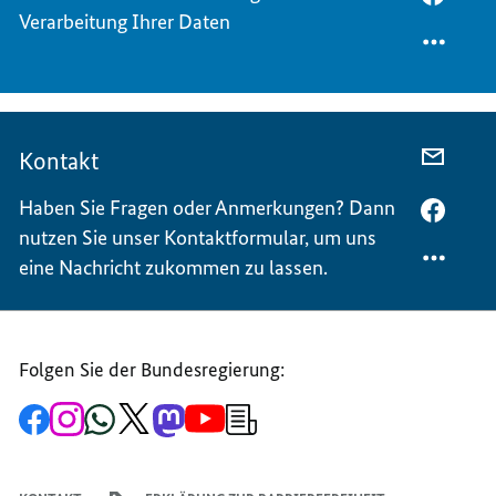
Verarbeitung Ihrer Daten
TEILEN
FACEB
DATEN
TEILEN
DATEN
Kontakt
PER
E-
Haben Sie Fragen oder Anmerkungen? Dann
MAIL
PER
nutzen Sie unser Kontaktformular, um uns
TEILEN
FACEB
KONTA
TEILEN
eine Nachricht zukommen zu lassen.
KONTA
Folgen Sie der Bundesregierung:
Zur
Zum
Zum
Zum
Zum
Zum
Newsletter-
Facebook-
Instagram-
WhatsApp-
X-
Mastodon-
YouTube-
Anmeldung
Seite
Account
Kanal
Kanal
Kanal
Kanal
der
der
der
der
des
der
der
Bundesregierung
Bundesregierung
Bundesregierung
Bundesregierung
Regierungssprechers
Bundesregierung
Bundesregierung