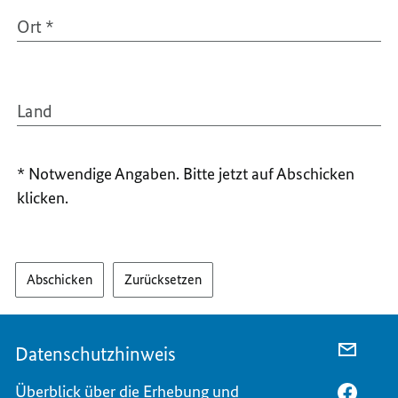
Ort
*
Land
* Notwendige Angaben. Bitte jetzt auf Abschicken
klicken.
Abschicken
Zurücksetzen
Datenschutzhinweis
PER
E-
Überblick über die Erhebung und
MAIL
PER