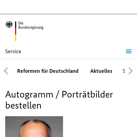
Service
Autogrammkarten
/
Porträtbilder bestellen
Reformen für Deutschland
Aktuelles
Schwe
Autogramm / Porträtbilder
bestellen