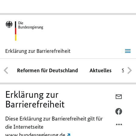
Erklärung zur Barrierefreiheit
Erklärung
zur
Barrierefreiheit
Reformen für Deutschland
Aktuelles
Schwe
Erklärung zur
PER
Barrierefreiheit
E-
MAIL
PER
Diese Erklärung zur Barrierefreiheit gilt für
TEILEN
FACEB
die Internetseite
ERKLÄ
TEILEN
ZUR
ERKLÄ
www.bundesregierung.de
.