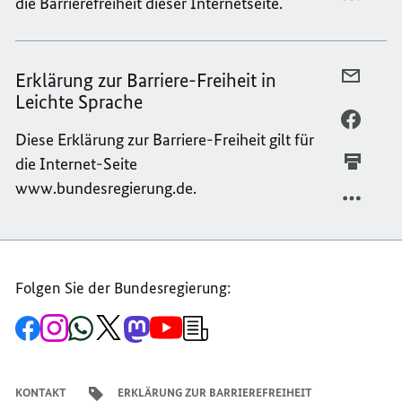
die Barrierefreiheit dieser Internetseite.
ERKLÄ
TEILEN
ZUR
ERKLÄ
BARRI
ZUR
IN
BARRI
Erklärung zur Barriere-Freiheit in
PER
GEBÄR
IN
Leichte Sprache
E-
GEBÄR
MAIL
PER
Diese Erklärung zur Barriere-Freiheit gilt für
TEILEN
FACEB
die Internet-Seite
ERKLÄ
TEILEN
ZUR
ERKLÄ
www.bundesregierung.de.
BARRI
ZUR
FREIHE
BARRI
IN
FREIHE
LEICH
IN
Folgen Sie der Bundesregierung:
SPRAC
LEICH
SPRAC
Zur
Zum
Zum
Zum
Zum
Zum
Newsletter-
Facebook-
Instagram-
WhatsApp-
X-
Mastodon-
YouTube-
Anmeldung
Seite
Account
Kanal
Kanal
Kanal
Kanal
der
der
der
der
des
der
der
Bundesregierung
Bundesregierung
Bundesregierung
Bundesregierung
Regierungssprechers
Bundesregierung
Bundesregierung
KONTAKT
ERKLÄRUNG ZUR BARRIEREFREIHEIT