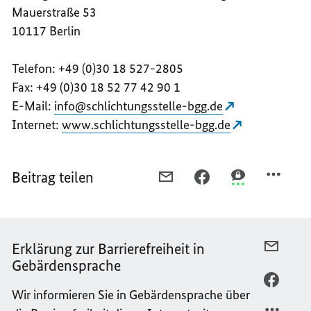
Mauerstraße 53
10117 Berlin
Telefon: +49 (0)30 18 527-2805
Fax: +49 (
0)30 18 52 77 42 90 1
E-Mail:
info@schlichtungsstelle-bgg.de
Internet:
www.schlichtungsstelle-bgg.de
Beitrag teilen
PER
PER
PER
E-
FACEBOOK
THREEMA
MAIL
TEILEN,
TEILEN,
TEILEN,
ERKLÄRUNG
ERKLÄRUNG
ERKLÄRUNG
ZUR
ZUR
Erklärung zur Barrierefreiheit in
PER
ZUR
BARRIEREFREIHEIT
BARRIEREFREI
Gebärdensprache
E-
BARRIEREFREIHEIT
MAIL
PER
Wir informieren Sie in Gebärdensprache über
TEILEN
FACEB