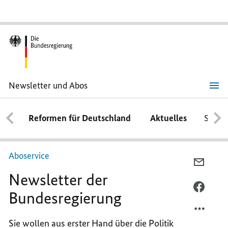
Newsletter und Abos
Newsletter
und
Abos
Reformen für Deutschland
Aktuelles
Schwe
Aboservice
PER
Newsletter der
E-
MAIL
PER
Bundesregierung
TEILEN
FACEB
NEWSL
TEILEN
Sie wollen aus erster Hand über die Politik
DER
NEWSL