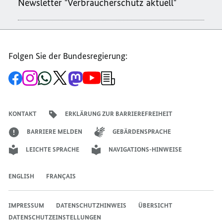
Newsletter "Verbraucherschutz aktuell"
Folgen Sie der Bundesregierung:
Zur
Zum
Zum
Zum
Zum
Zum
Newsletter-
Facebook-
Instagram-
WhatsApp-
X-
Mastodon-
YouTube-
Anmeldung
Seite
Account
Kanal
Kanal
Kanal
Kanal
der
der
der
der
des
der
der
Bundesregierung
Bundesregierung
Bundesregierung
Bundesregierung
Regierungssprechers
Bundesregierung
Bundesregierung
KONTAKT
ERKLÄRUNG ZUR BARRIEREFREIHEIT
BARRIERE MELDEN
GEBÄRDENSPRACHE
LEICHTE SPRACHE
NAVIGATIONS-HINWEISE
ENGLISH
FRANÇAIS
IMPRESSUM
DATENSCHUTZHINWEIS
ÜBERSICHT
DATENSCHUTZEINSTELLUNGEN