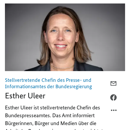
Stellvertretende Chefin des Presse- und
PER
Informationsamtes der Bundesregierung
E-
Esther Uleer
MAIL
PER
TEILEN
FACEB
Esther Uleer ist stellvertretende Chefin des
ESTHE
TEILEN
Bundespresseamtes. Das Amt informiert
ULEER
ESTHE
Bürgerinnen, Bürger und Medien über die
ULEER