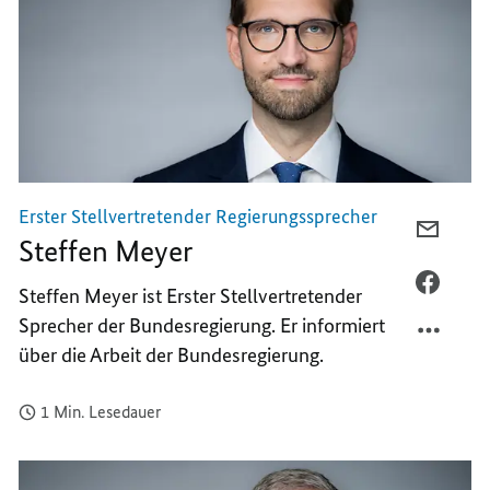
Erster Stellvertretender Regierungssprecher
PER
Steffen Meyer
E-
MAIL
PER
Steffen Meyer ist Erster Stellvertretender
TEILEN
FACEB
Sprecher der Bundesregierung. Er informiert
STEFF
TEILEN
über die Arbeit der Bundesregierung.
MEYER
STEFF
MEYER
1 Min. Lesedauer