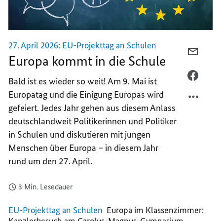
27. April 2026: EU-Projekttag an Schulen
PER
Europa kommt in die Schule
E-
MAIL
PER
Bald ist es wieder so weit! Am 9. Mai ist
TEILEN
FACEB
Europatag und die Einigung Europas wird
EUROP
TEILEN
gefeiert. Jedes Jahr gehen aus diesem Anlass
KOMM
EUROP
deutschlandweit Politikerinnen und Politiker
IN
KOMM
in Schulen und diskutieren mit jungen
DIE
IN
Menschen über Europa – in diesem Jahr
SCHUL
DIE
SCHUL
rund um den 27. April.
3 Min. Lesedauer
EU-Projekttag an Schulen
Europa im Klassenzimmer: