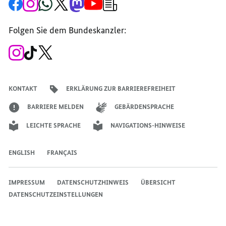
Zur
Zum
Zum
Zum
Zum
Zum
Newsletter-
Facebook-
Instagram-
WhatsApp-
X-
Mastodon-
YouTube-
Anmeldung
Seite
Account
Kanal
Kanal
Kanal
Kanal
der
der
der
der
des
der
der
Bundesregierung
Folgen Sie dem Bundeskanzler:
Bundesregierung
Bundesregierung
Bundesregierung
Regierungssprechers
Bundesregierung
Bundesregierung
Zum
Zum
Zum
Instagram-
TikTok-
X-
Account
Kanal
Kanal
des
des
des
Bundeskanzlers
Bundeskanzlers
Bundeskanzlers
KONTAKT
ERKLÄRUNG ZUR BARRIEREFREIHEIT
BARRIERE MELDEN
GEBÄRDENSPRACHE
LEICHTE SPRACHE
NAVIGATIONS-HINWEISE
ENGLISH
FRANÇAIS
IMPRESSUM
DATENSCHUTZHINWEIS
ÜBERSICHT
DATENSCHUTZEINSTELLUNGEN