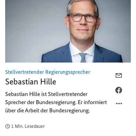
Stellvertretender Regierungssprecher
PER
Sebastian Hille
E-
MAIL
PER
Sebastian Hille ist Stellvertretender
TEILEN
FACEB
Sprecher der Bundesregierung. Er informiert
SEBAS
TEILEN
über die Arbeit der Bundesregierung.
HILLE
SEBAS
HILLE
1 Min. Lesedauer