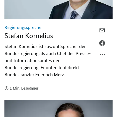
Regierungssprecher
PER
Stefan Kornelius
E-
MAIL
PER
Stefan Kornelius ist sowohl Sprecher der
TEILEN
FACEB
Bundesregierung als auch Chef des Presse-
STEFA
TEILEN
und Informationsamtes der
KORNE
STEFA
Bundesregierung. Er untersteht direkt
KORNE
Bundeskanzler Friedrich Merz.
1 Min. Lesedauer