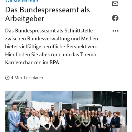
Wir stellen ein!
PER
Das Bundespresseamt als
E-
Arbeitgeber
MAIL
PER
TEILEN
FACEB
Das Bundespresseamt als Schnittstelle
DAS
TEILEN
zwischen Bundesverwaltung und Medien
BUNDE
DAS
bietet vielfältige berufliche Perspektiven.
ALS
BUNDE
Hier finden Sie alles rund um das Thema
ARBEI
ALS
ARBEI
Karrierechancen im
BPA
.
4 Min. Lesedauer