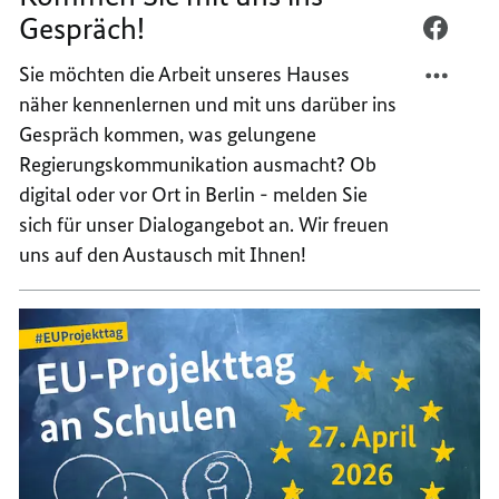
Gespräch!
MAIL
PER
TEILEN
FACEB
Sie möchten die Arbeit unseres Hauses
KOMM
TEILEN
näher kennenlernen und mit uns darüber ins
SIE
KOMM
Gespräch kommen, was gelungene
MIT
SIE
Regierungskommunikation ausmacht? Ob
UNS
MIT
INS
UNS
digital oder vor Ort in Berlin - melden Sie
GESPR
INS
sich für unser Dialogangebot an. Wir freuen
GESPR
uns auf den Austausch mit Ihnen!