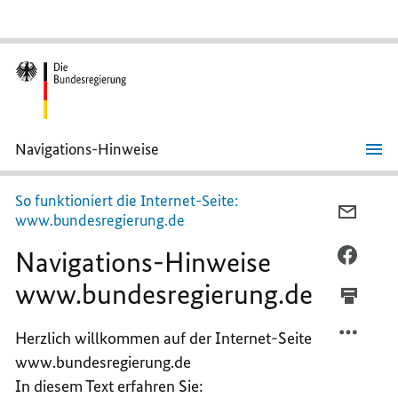
Navigations-Hinweise
Navigations-
Hinweise
So funktioniert die Internet-Seite:
PER
www.bundesregierung.de
E-
Navigations-Hinweise
MAIL
PER
TEILEN
FACEB
www.bundesregierung.de
NAVIG
TEILEN
HINWE
NAVIG
Herzlich willkommen auf der Internet-Seite
WWW.B
HINWE
www.bundesregierung.de
WWW.B
In diesem Text erfahren Sie: