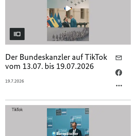
26.07.
BIS
26.07.
Der Bundeskanzler auf TikTok
PER
vom 13.07. bis 19.07.2026
E-
MAIL
PER
TEILEN
FACEB
19.7.2026
DER
TEILEN
BUNDE
DER
AUF
BUNDE
TIKTO
AUF
VOM
TIKTO
13.07.
VOM
BIS
13.07.