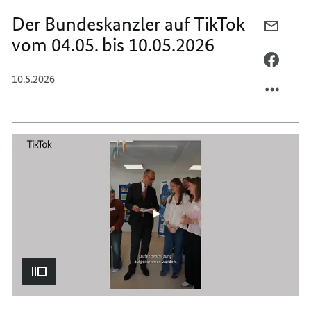
Der Bundeskanzler auf TikTok
PER
vom 04.05. bis 10.05.2026
E-
MAIL
PER
TEILEN
FACEB
10.5.2026
DER
TEILEN
BUNDE
DER
AUF
BUNDE
TIKTO
AUF
VOM
TIKTO
04.05.
VOM
BIS
04.05.
10.05.
BIS
10.05.