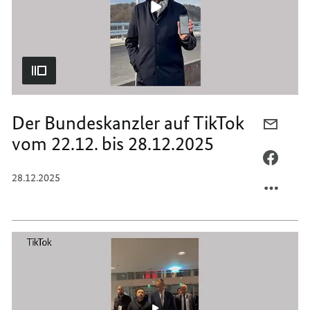
04.01.
BIS
04.01.
Der Bundeskanzler auf TikTok
PER
vom 22.12. bis 28.12.2025
E-
MAIL
PER
TEILEN
FACEB
28.12.2025
DER
TEILEN
BUNDE
DER
AUF
BUNDE
TIKTO
AUF
VOM
TIKTO
22.12.
VOM
BIS
22.12.
28.12.
BIS