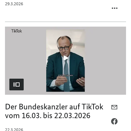
TEILEN
FACEB
29.3.2026
DER
TEILEN
BUNDE
DER
AUF
BUNDE
TIKTO
AUF
VOM
TIKTO
23.03.
VOM
BIS
23.03.
29.03.
BIS
29.03.
Der Bundeskanzler auf TikTok
PER
vom 16.03. bis 22.03.2026
E-
MAIL
PER
TEILEN
FACEB
22.3.2026