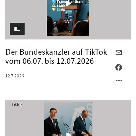
19.07.
BIS
19.07.
Der Bundeskanzler auf TikTok
PER
vom 06.07. bis 12.07.2026
E-
MAIL
PER
TEILEN
FACEB
12.7.2026
DER
TEILEN
BUNDE
DER
AUF
BUNDE
TIKTO
AUF
VOM
TIKTO
06.07.
VOM
BIS
06.07.
12.07.
BIS