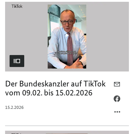
TIKTO
AUF
VOM
TIKTO
16.02.
VOM
BIS
16.02.
22.02.
BIS
22.02.
Der Bundeskanzler auf TikTok
PER
vom 09.02. bis 15.02.2026
E-
MAIL
PER
TEILEN
FACEB
15.2.2026
DER
TEILEN
BUNDE
DER
AUF
BUNDE