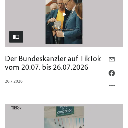
BIS
27.07.
02.08.
BIS
02.08.
Der Bundeskanzler auf TikTok
PER
vom 20.07. bis 26.07.2026
E-
MAIL
PER
TEILEN
FACEB
26.7.2026
DER
TEILEN
BUNDE
DER
AUF
BUNDE
TIKTO
AUF
VOM
TIKTO
20.07.
VOM
BIS
20.07.