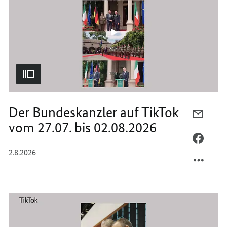
Der Bundeskanzler auf TikTok
PER
vom 27.07. bis 02.08.2026
E-
MAIL
PER
TEILEN
FACEB
2.8.2026
DER
TEILEN
BUNDE
DER
AUF
BUNDE
TIKTO
AUF
VOM
TIKTO
27.07.
VOM