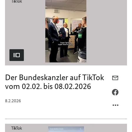
TIKTO
AUF
VOM
TIKTO
09.02.
VOM
BIS
09.02.
15.02.
BIS
15.02.
Der Bundeskanzler auf TikTok
PER
vom 02.02. bis 08.02.2026
E-
MAIL
PER
TEILEN
FACEB
8.2.2026
DER
TEILEN
BUNDE
DER
AUF
BUNDE
TIKTO
AUF