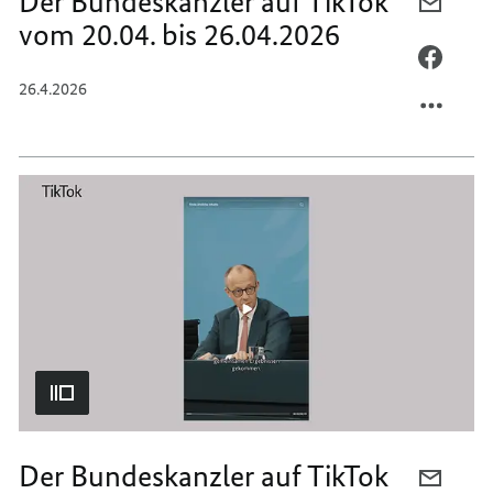
Der Bundeskanzler auf TikTok
PER
vom 20.04. bis 26.04.2026
E-
MAIL
PER
TEILEN
FACEB
26.4.2026
DER
TEILEN
BUNDE
DER
AUF
BUNDE
TIKTO
AUF
VOM
TIKTO
20.04.
VOM
BIS
20.04.
26.04.
BIS
26.04.
Der Bundeskanzler auf TikTok
PER