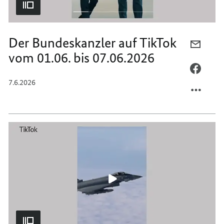
Der Bundeskanzler auf TikTok
PER
vom 01.06. bis 07.06.2026
E-
MAIL
PER
TEILEN
FACEB
7.6.2026
DER
TEILEN
BUNDE
DER
AUF
BUNDE
TIKTO
AUF
VOM
TIKTO
01.06.
VOM
BIS
01.06.
07.06.
BIS
07.06.