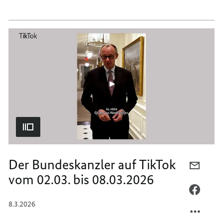
BUNDE
DER
AUF
BUNDE
TIKTO
AUF
VOM
TIKTO
09.03.
VOM
BIS
09.03.
15.03.
BIS
15.03.
Der Bundeskanzler auf TikTok
PER
vom 02.03. bis 08.03.2026
E-
MAIL
PER
TEILEN
FACEB
8.3.2026
DER
TEILEN