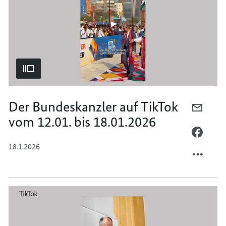
BIS
19.01.
25.01.
BIS
25.01.
Der Bundeskanzler auf TikTok
PER
vom 12.01. bis 18.01.2026
E-
MAIL
PER
TEILEN
FACEB
18.1.2026
DER
TEILEN
BUNDE
DER
AUF
BUNDE
TIKTO
AUF
VOM
TIKTO
12.01.
VOM