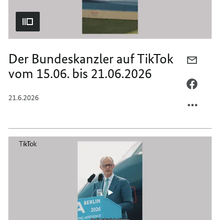
Der Bundeskanzler auf TikTok
PER
vom 15.06. bis 21.06.2026
E-
MAIL
PER
TEILEN
FACEB
21.6.2026
DER
TEILEN
BUNDE
DER
AUF
BUNDE
TIKTO
AUF
VOM
TIKTO
15.06.
VOM
BIS
15.06.
21.06.
BIS
21.06.