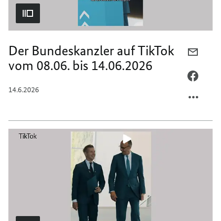
Der Bundeskanzler auf TikTok
PER
vom 08.06. bis 14.06.2026
E-
MAIL
PER
TEILEN
FACEB
14.6.2026
DER
TEILEN
BUNDE
DER
AUF
BUNDE
TIKTO
AUF
VOM
TIKTO
08.06.
VOM
BIS
08.06.
14.06.
BIS
14.06.