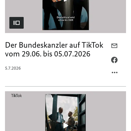
12.07.
Der Bundeskanzler auf TikTok
PER
vom 29.06. bis 05.07.2026
E-
MAIL
PER
TEILEN
FACEB
5.7.2026
DER
TEILEN
BUNDE
DER
AUF
BUNDE
TIKTO
AUF
VOM
TIKTO
29.06.
VOM
BIS
29.06.
05.07.
BIS
05.07.