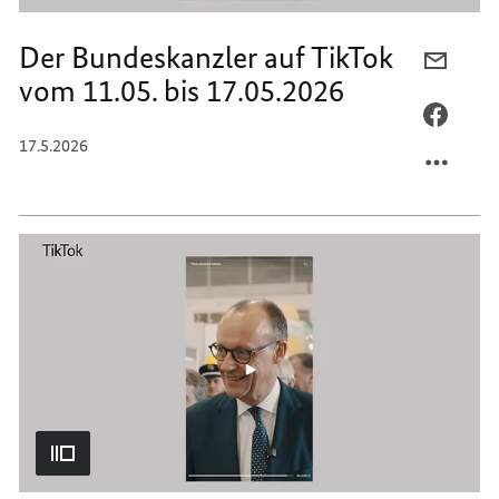
Der Bundeskanzler auf TikTok
PER
vom 11.05. bis 17.05.2026
E-
MAIL
PER
TEILEN
FACEB
17.5.2026
DER
TEILEN
BUNDE
DER
AUF
BUNDE
TIKTO
AUF
VOM
TIKTO
11.05.
VOM
BIS
11.05.
17.05.
BIS
17.05.