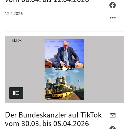
MAIL
PER
TEILEN
FACEB
12.4.2026
DER
TEILEN
BUNDE
DER
AUF
BUNDE
TIKTO
AUF
VOM
TIKTO
06.04.
VOM
BIS
06.04.
12.04.
BIS
12.04.
Der Bundeskanzler auf TikTok
PER
vom 30.03. bis 05.04.2026
E-