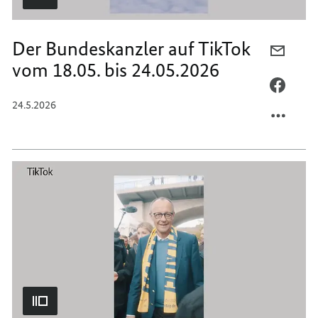
Der Bundeskanzler auf TikTok
PER
vom 18.05. bis 24.05.2026
E-
MAIL
PER
TEILEN
FACEB
24.5.2026
DER
TEILEN
BUNDE
DER
AUF
BUNDE
TIKTO
AUF
VOM
TIKTO
18.05.
VOM
BIS
18.05.
24.05.
BIS
24.05.