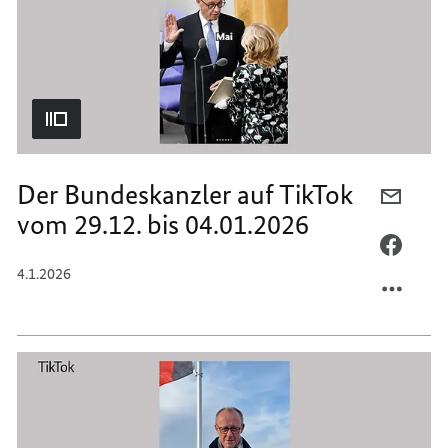
BIS
12.01.
18.01.
BIS
18.01.
Der Bundeskanzler auf TikTok
PER
vom 29.12. bis 04.01.2026
E-
MAIL
PER
TEILEN
FACEB
4.1.2026
DER
TEILEN
BUNDE
DER
AUF
BUNDE
TIKTO
AUF
VOM
TIKTO
29.12.
VOM
BIS
29.12.