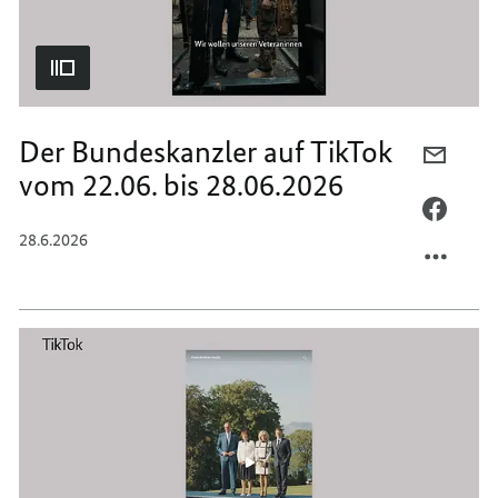
Der Bundeskanzler auf TikTok
PER
vom 22.06. bis 28.06.2026
E-
MAIL
PER
TEILEN
FACEB
28.6.2026
DER
TEILEN
BUNDE
DER
AUF
BUNDE
TIKTO
AUF
VOM
TIKTO
22.06.
VOM
BIS
22.06.
28.06.
BIS
28.06.