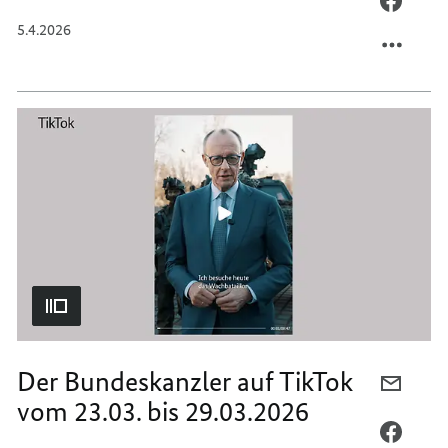
MAIL
PER
TEILEN
FACEB
5.4.2026
DER
TEILEN
BUNDE
DER
AUF
BUNDE
TIKTO
AUF
VOM
TIKTO
30.03.
VOM
BIS
30.03.
05.04.
BIS
05.04.
Der Bundeskanzler auf TikTok
PER
vom 23.03. bis 29.03.2026
E-
MAIL
PER