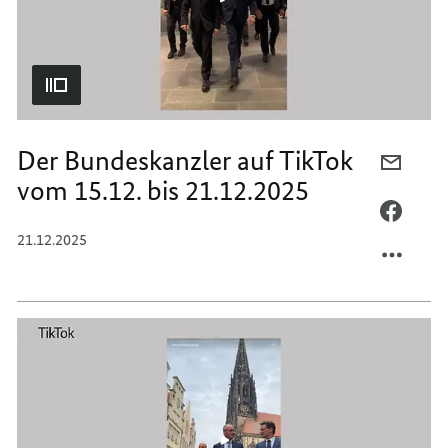
28.12.
Der Bundeskanzler auf TikTok
PER
vom 15.12. bis 21.12.2025
E-
MAIL
PER
TEILEN
FACEB
21.12.2025
DER
TEILEN
BUNDE
DER
AUF
BUNDE
TIKTO
AUF
VOM
TIKTO
15.12.
VOM
BIS
15.12.
21.12.
BIS