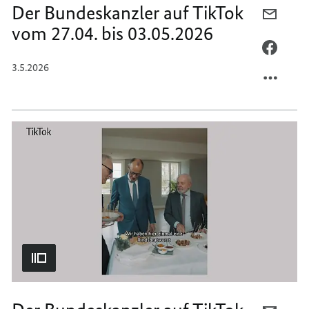
Der Bundeskanzler auf TikTok
PER
vom 27.04. bis 03.05.2026
E-
MAIL
PER
TEILEN
FACEB
3.5.2026
DER
TEILEN
BUNDE
DER
AUF
BUNDE
TIKTO
AUF
VOM
TIKTO
27.04.
VOM
BIS
27.04.
03.05.
BIS
03.05.