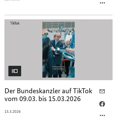
DER
TEILEN
BUNDE
DER
AUF
BUNDE
TIKTO
AUF
VOM
TIKTO
16.03.
VOM
BIS
16.03.
22.03.
BIS
22.03.
Der Bundeskanzler auf TikTok
PER
vom 09.03. bis 15.03.2026
E-
MAIL
PER
TEILEN
FACEB
15.3.2026
DER
TEILEN