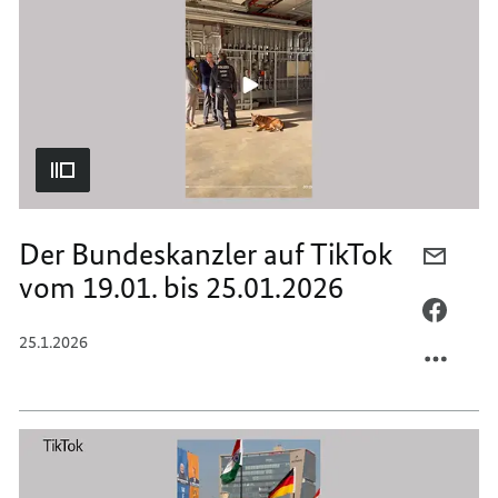
26.01.
VOM
BIS
26.01.
01.02.
BIS
01.02.
Der Bundeskanzler auf TikTok
PER
vom 19.01. bis 25.01.2026
E-
MAIL
PER
TEILEN
FACEB
25.1.2026
DER
TEILEN
BUNDE
DER
AUF
BUNDE
TIKTO
AUF
VOM
TIKTO
19.01.
VOM