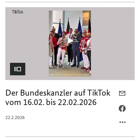
AUF
BUNDE
TIKTO
AUF
VOM
TIKTO
23.02.
VOM
BIS
23.02.
01.03.
BIS
01.03.
Der Bundeskanzler auf TikTok
PER
vom 16.02. bis 22.02.2026
E-
MAIL
PER
TEILEN
FACEB
22.2.2026
DER
TEILEN
BUNDE
DER
AUF
BUNDE