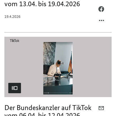
vom 13.04. bis 19.04.2026
E-
MAIL
PER
TEILEN
FACEB
19.4.2026
DER
TEILEN
BUNDE
DER
AUF
BUNDE
TIKTO
AUF
VOM
TIKTO
13.04.
VOM
BIS
13.04.
19.04.
BIS
19.04.
Der Bundeskanzler auf TikTok
PER
vom 06.04. bis 12.04.2026
E-