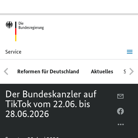
Service
Der
Bundeskanzler
auf
Reformen für Deutschland
Aktuelles
Schwe
TikTok
vom
22.06.
bis
Der Bundeskanzler auf
28.06.2026
PER
TikTok vom 22.06. bis
E-
28.06.2026
MAIL
PER
TEILEN
FACEB
DER
TEILEN
BUNDE
DER