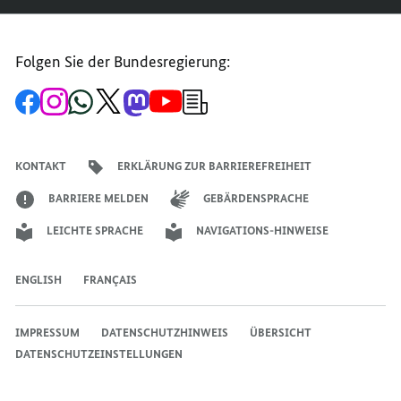
Folgen Sie der Bundesregierung:
Zur
Zum
Zum
Zum
Zum
Zum
Newsletter-
Facebook-
Instagram-
WhatsApp-
X-
Mastodon-
YouTube-
Anmeldung
Seite
Account
Kanal
Kanal
Kanal
Kanal
der
der
der
der
des
der
der
Bundesregierung
Bundesregierung
Bundesregierung
Bundesregierung
Regierungssprechers
Bundesregierung
Bundesregierung
KONTAKT
ERKLÄRUNG ZUR BARRIEREFREIHEIT
BARRIERE MELDEN
GEBÄRDENSPRACHE
LEICHTE SPRACHE
NAVIGATIONS-HINWEISE
ENGLISH
FRANÇAIS
IMPRESSUM
DATENSCHUTZHINWEIS
ÜBERSICHT
DATENSCHUTZEINSTELLUNGEN