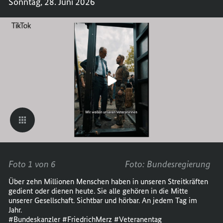
Sonntag, 28. Juni 2026
AUF
BUNDE
TIKTO
AUF
VOM
TIKTO
22.06.
VOM
BIS
22.06.
28.06.
BIS
28.06.
Foto 1 von 6
Foto: Bundesregierung
Über zehn Millionen Menschen haben in unseren Streitkräften
gedient oder dienen heute. Sie alle gehören in die Mitte
unserer Gesellschaft. Sichtbar und hörbar. An jedem Tag im
Jahr.
#Bundeskanzler #FriedrichMerz #Veteranentag