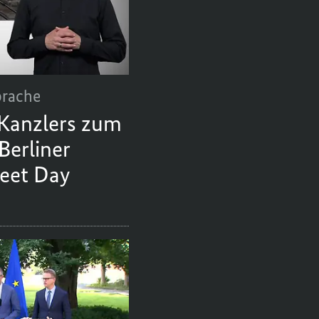
prache
Kanzlers zum
Berliner
reet Day