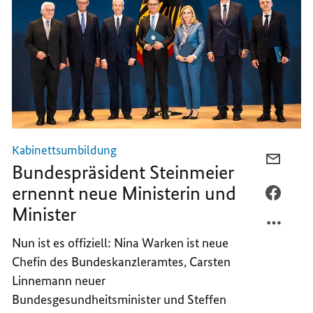
Kabinettsumbildung
PER
Bundespräsident Steinmeier
E-
ernennt neue Ministerin und
MAIL
PER
Minister
TEILEN
FACEB
BUNDE
TEILEN
Nun ist es offiziell: Nina Warken ist neue
STEIN
BUNDE
Chefin des Bundeskanzleramtes, Carsten
ERNEN
STEIN
NEUE
ERNEN
Linnemann neuer
MINIS
NEUE
Bundesgesundheitsminister und Steffen
UND
MINIS