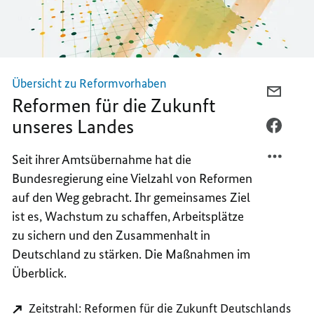
Übersicht zu Reformvorhaben
PER
Reformen für die Zukunft
E-
unseres Landes
MAIL
PER
TEILEN
FACEB
Seit ihrer Amtsübernahme hat die
REFOR
TEILEN
Bundesregierung eine Vielzahl von Reformen
FÜR
REFOR
DIE
FÜR
auf den Weg gebracht. Ihr gemeinsames Ziel
ZUKUN
DIE
ist es, Wachstum zu schaffen, Arbeitsplätze
UNSER
ZUKUN
zu sichern und den Zusammenhalt in
LANDE
UNSER
Deutschland zu stärken. Die Maßnahmen im
LANDE
Überblick.
Zeitstrahl: Reformen für die Zukunft Deutschlands