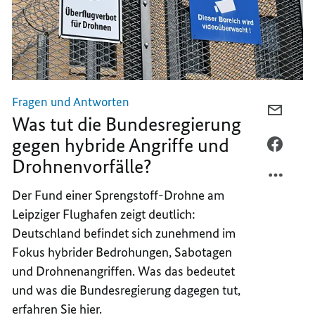
Fragen und Antworten
PER
Was tut die Bundesregierung
E-
gegen hybride Angriffe und
MAIL
PER
Drohnenvorfälle?
TEILEN
FACEB
WAS
TEILEN
Der Fund einer Sprengstoff-Drohne am
TUT
WAS
Leipziger Flughafen zeigt deutlich:
DIE
TUT
BUNDE
DIE
Deutschland befindet sich zunehmend im
GEGEN
BUNDE
Fokus hybrider Bedrohungen, Sabotagen
HYBRI
GEGEN
und Drohnenangriffen. Was das bedeutet
ANGRI
HYBRI
und was die Bundesregierung dagegen tut,
UND
ANGRI
erfahren Sie hier.
DROHN
UND