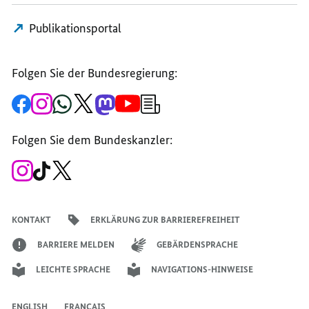
Publikationsportal
Folgen Sie der Bundesregierung:
Zur
Zum
Zum
Zum
Zum
Zum
Newsletter-
Facebook-
Instagram-
WhatsApp-
X-
Mastodon-
YouTube-
Anmeldung
Seite
Account
Kanal
Kanal
Kanal
Kanal
der
der
der
der
des
der
der
Bundesregierung
Folgen Sie dem Bundeskanzler:
Bundesregierung
Bundesregierung
Bundesregierung
Regierungssprechers
Bundesregierung
Bundesregierung
Zum
Zum
Zum
Instagram-
TikTok-
X-
Account
Kanal
Kanal
des
des
des
Bundeskanzlers
Bundeskanzlers
Bundeskanzlers
KONTAKT
ERKLÄRUNG ZUR BARRIEREFREIHEIT
BARRIERE MELDEN
GEBÄRDENSPRACHE
LEICHTE SPRACHE
NAVIGATIONS-HINWEISE
ENGLISH
FRANÇAIS