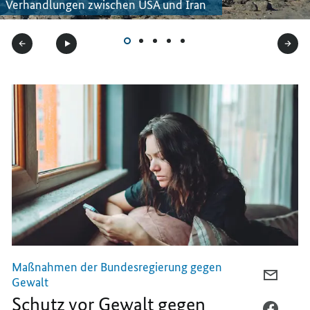
Verhandlungen zwischen USA und Iran
Maßnahmen der Bundesregierung gegen
PER
Gewalt
E-
Schutz vor Gewalt gegen
MAIL
PER