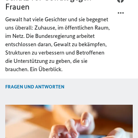
Frauen
TEILEN
FACEB
SCHUT
TEILEN
Gewalt hat viele Gesichter und sie begegnet
VOR
SCHUT
uns überall: Zuhause, im öffentlichen Raum,
GEWAL
VOR
im Netz. Die Bundesregierung arbeitet
GEGEN
GEWAL
entschlossen daran, Gewalt zu bekämpfen,
FRAUE
GEGEN
FRAUE
Strukturen zu verbessern und Betroffenen
die Unterstützung zu geben, die sie
brauchen. Ein Überblick.
FRAGEN UND ANTWORTEN