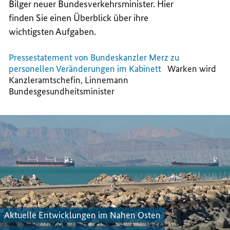
Bilger neuer Bundesverkehrsminister. Hier
MINIS
UND
finden Sie einen Überblick über ihre
MINIS
wichtigsten Aufgaben.
Pressestatement von Bundeskanzler Merz zu
personellen Veränderungen im Kabinett
Warken wird
Kanzleramtschefin, Linnemann
Bundesgesundheitsminister
Aktuelle Entwicklungen im Nahen Osten