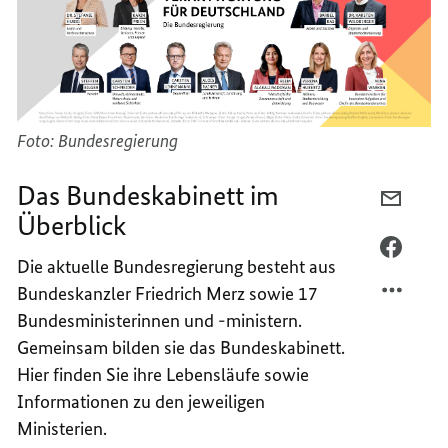
Foto: Bundesregierung
Das Bundeskabinett im
PER
Überblick
E-
MAIL
PER
Die aktuelle Bundesregierung besteht aus
TEILEN
FACEB
Bundeskanzler Friedrich Merz sowie 17
DAS
TEILEN
Bundesministerinnen und -ministern.
BUNDE
DAS
IM
BUNDE
Gemeinsam bilden sie das Bundeskabinett.
ÜBERB
IM
Hier finden Sie ihre Lebensläufe sowie
ÜBERB
Informationen zu den jeweiligen
Ministerien.