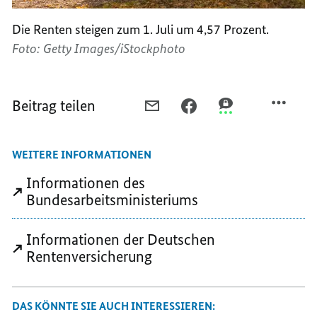
Die Renten steigen zum 1. Juli um 4,57 Prozent.
Foto: Getty Images/iStockphoto
Beitrag teilen
PER
PER
PER
E-
FACEBOOK
THREEMA
MAIL
TEILEN,
TEILEN,
WEITERE INFORMATIONEN
TEILEN,
RENTEN
RENTEN
RENTEN
DEUTLICH
DEUTLICH
Informationen des
DEUTLICH
GESTIEGEN
GESTIEGEN
Bundesarbeitsministeriums
GESTIEGEN
Informationen der Deutschen
Rentenversicherung
DAS KÖNNTE SIE AUCH INTERESSIEREN: