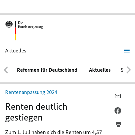
Aktuelles
Renten
deutlich
gestiegen
Reformen für Deutschland
Aktuelles
Schwe
Rentenanpassung 2024
PER
Renten deutlich
E-
MAIL
PER
gestiegen
TEILEN
FACEB
RENTE
TEILEN
Zum 1. Juli haben sich die Renten um 4,57
DEUTL
RENTE