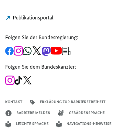
Publikationsportal
Folgen Sie der Bundesregierung:
Zur
Zum
Zum
Zum
Zum
Zum
Newsletter-
Facebook-
Instagram-
WhatsApp-
X-
Mastodon-
YouTube-
Anmeldung
Seite
Account
Kanal
Kanal
Kanal
Kanal
der
der
der
der
des
der
der
Bundesregierung
Folgen Sie dem Bundeskanzler:
Bundesregierung
Bundesregierung
Bundesregierung
Regierungssprechers
Bundesregierung
Bundesregierung
Zum
Zum
Zum
Instagram-
TikTok-
X-
Account
Kanal
Kanal
des
des
des
Bundeskanzlers
Bundeskanzlers
Bundeskanzlers
KONTAKT
ERKLÄRUNG ZUR BARRIEREFREIHEIT
BARRIERE MELDEN
GEBÄRDENSPRACHE
LEICHTE SPRACHE
NAVIGATIONS-HINWEISE