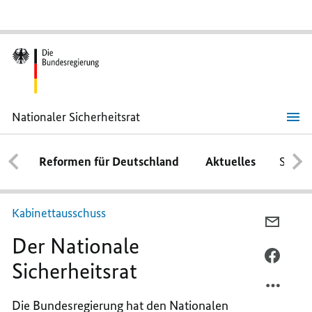
Nationaler Sicherheitsrat
Nationaler
Sicherheitsrat
Reformen für Deutschland
Aktuelles
Schwe
Kabinettausschuss
PER
Der Nationale
E-
MAIL
PER
Sicherheitsrat
TEILEN
FACEB
DER
TEILEN
Die Bundesregierung hat den Nationalen
NATIO
DER