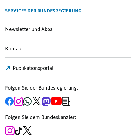
SERVICES DER BUNDESREGIERUNG
Newsletter und Abos
Kontakt
Publikationsportal
Folgen Sie der Bundesregierung:
Zur
Zum
Zum
Zum
Zum
Zum
Newsletter-
Facebook-
Instagram-
WhatsApp-
X-
Mastodon-
YouTube-
Anmeldung
Seite
Account
Kanal
Kanal
Kanal
Kanal
der
der
der
der
des
der
der
Bundesregierung
Folgen Sie dem Bundeskanzler:
Bundesregierung
Bundesregierung
Bundesregierung
Regierungssprechers
Bundesregierung
Bundesregierung
Zum
Zum
Zum
Instagram-
TikTok-
X-