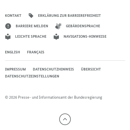
Account
Kanal
Kanal
des
des
des
Bundeskanzlers
Bundeskanzlers
Bundeskanzlers
KONTAKT
ERKLÄRUNG ZUR BARRIEREFREIHEIT
BARRIERE MELDEN
GEBÄRDENSPRACHE
LEICHTE SPRACHE
NAVIGATIONS-HINWEISE
ENGLISH
FRANÇAIS
IMPRESSUM
DATENSCHUTZHINWEIS
ÜBERSICHT
DATENSCHUTZEINSTELLUNGEN
© 2026 Presse- und Informationsamt der Bundesregierung
Nach
oben