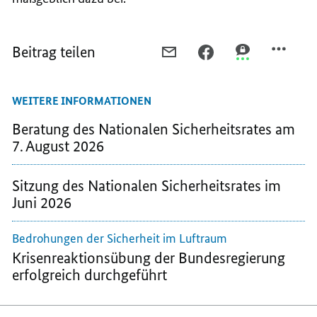
Beitrag teilen
PER
PER
PER
E-
FACEBOOK
THREEMA
MAIL
TEILEN,
TEILEN,
WEITERE INFORMATIONEN
TEILEN,
DER
DER
DER
NATIONALE
NATIONALE
Beratung des Nationalen Sicherheitsrates am
NATIONALE
SICHERHEITSRAT
SICHERHEITSR
7. August 2026
SICHERHEITSRAT
Sitzung des Nationalen Sicherheitsrates im
Juni 2026
Bedrohungen der Sicherheit im Luftraum
Krisenreaktionsübung der Bundesregierung
erfolgreich durchgeführt