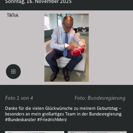
Sonntag, 16. November 2025
AUF
BUNDE
TIKTO
AUF
VOM
TIKTO
10.11.
VOM
BIS
10.11.
16.11.
BIS
16.11.
Foto 1 von 4
Foto: Bundesregierung
Danke für die vielen Glückwünsche zu meinem Geburtstag –
besonders an mein großartiges Team in der Bundesregierung.
#Bundeskanzler #FriedrichMerz