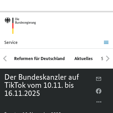
Service
Der
Bundeskanzler
auf
Reformen für Deutschland
Aktuelles
Schwe
TikTok
vom
10.11.
bis
Der Bundeskanzler auf
16.11.2025
PER
TikTok vom 10.11. bis
E-
16.11.2025
MAIL
PER
TEILEN
FACEB
DER
TEILEN
BUNDE
DER