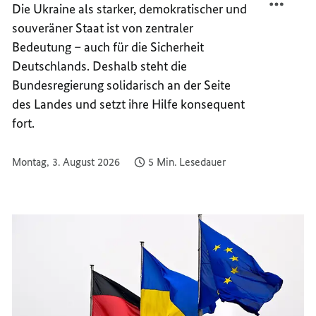
Die Ukraine als starker, demokratischer und
DEUTS
UNTER
souveräner Staat ist von zentraler
DIE
DEUTS
UKRAI
DIE
Bedeutung – auch für die Sicherheit
UKRAI
Deutschlands. Deshalb steht die
Bundesregierung solidarisch an der Seite
des Landes und setzt ihre Hilfe konsequent
fort.
Montag, 3. August 2026
5 Min. Lesedauer