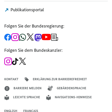
Publikationsportal
Folgen Sie der Bundesregierung:
Zur
Zum
Zum
Zum
Zum
Zum
Newsletter-
Facebook-
Instagram-
WhatsApp-
X-
Mastodon-
YouTube-
Anmeldung
Seite
Account
Kanal
Kanal
Kanal
Kanal
der
der
der
der
des
der
der
Bundesregierung
Folgen Sie dem Bundeskanzler:
Bundesregierung
Bundesregierung
Bundesregierung
Regierungssprechers
Bundesregierung
Bundesregierung
Zum
Zum
Zum
Instagram-
TikTok-
X-
Account
Kanal
Kanal
des
des
des
Bundeskanzlers
Bundeskanzlers
Bundeskanzlers
KONTAKT
ERKLÄRUNG ZUR BARRIEREFREIHEIT
BARRIERE MELDEN
GEBÄRDENSPRACHE
LEICHTE SPRACHE
NAVIGATIONS-HINWEISE
ENGLISH
FRANÇAIS