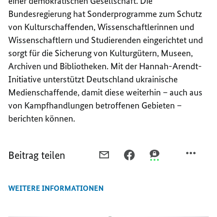
einer demokratischen Gesellschaft. Die
Bundesregierung hat Sonderprogramme zum Schutz
von Kulturschaffenden, Wissenschaftlerinnen und
Wissenschaftlern und Studierenden eingerichtet und
sorgt für die Sicherung von Kulturgütern, Museen,
Archiven und Bibliotheken. Mit der Hannah-Arendt-
Initiative unterstützt Deutschland ukrainische
Medienschaffende, damit diese weiterhin – auch aus
von Kampfhandlungen betroffenen Gebieten –
berichten können.
Beitrag teilen
PER
PER
PER
E-
FACEBOOK
THREEMA
MAIL
TEILEN,
TEILEN,
WEITERE INFORMATIONEN
TEILEN,
SO
SO
SO
UNTERSTÜTZT
UNTERSTÜTZT
UNTERSTÜTZT
DEUTSCHLAND
DEUTSCHLAND