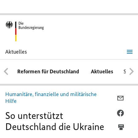
Aktuelles
So
unterstützt
Deutschland
Reformen für Deutschland
Aktuelles
Schwe
die
Ukraine
Humanitäre, finanzielle und militärische
PER
Hilfe
E-
So unterstützt
MAIL
PER
TEILEN
FACEB
Deutschland die Ukraine
SO
TEILEN
UNTER
SO