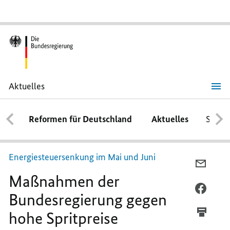
Aktuelles
Maßnahmen
der
Bundesregierung
Reformen für Deutschland
Aktuelles
Schwe
gegen
hohe
Spritpreise
Energiesteuersenkung im Mai und Juni
PER
Maßnahmen der
E-
MAIL
PER
Bundesregierung gegen
TEILEN
FACEB
hohe Spritpreise
MASSN
TEILEN
ER B
MASSN