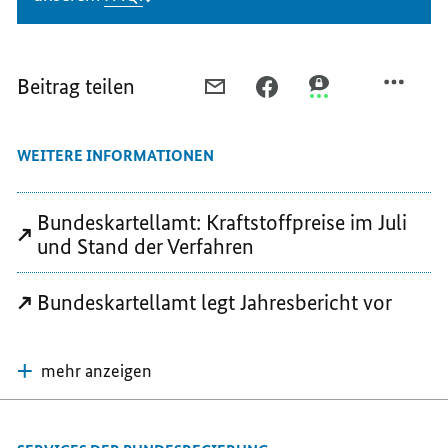
Beitrag teilen
PER
PER
PER
E-
FACEBOOK
THREEMA
MAIL
TEILEN,
TEILEN,
WEITERE INFORMATIONEN
TEILEN,
MASSNAHMEN D
MASSNAHMEN D
MASSNAHMEN D
ER B
ER B
ER B
UNDESREGIERUNG G
UNDESREGIERUNG 
Bundeskartellamt: Kraftstoffpreise im Juli
UNDESREGIERUNG G
EGEN H
EGEN H
und Stand der Verfahren
EGEN H
OHE S
OHE S
OHE S
PRITPREISE
PRITPREISE
Bundeskartellamt legt Jahresbericht vor
PRITPREISE
mehr anzeigen