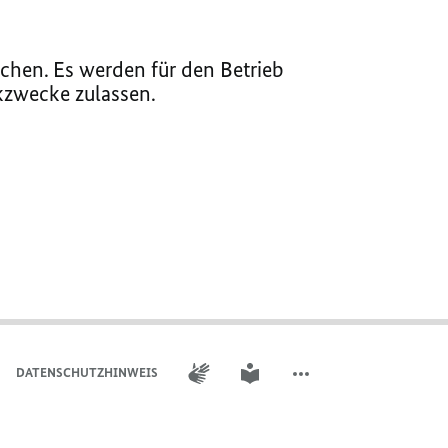
chen. Es werden für den Betrieb
ikzwecke zulassen.
GEBÄRDENSPRACHE
LEICHTE SPRACHE
DATENSCHUTZHINWEIS
WEITERE ELEMENTE DER 