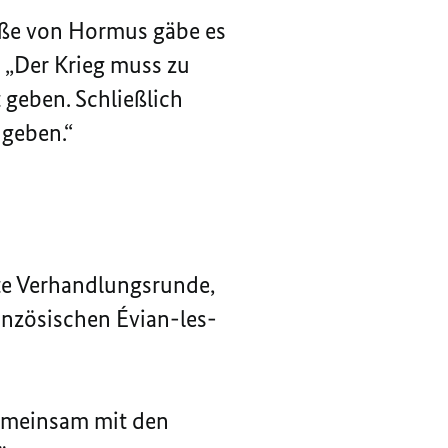
raße von Hormus gäbe es
 „Der Krieg muss zu
geben. Schließlich
 geben.“
te Verhandlungsrunde,
ranzösischen
Évian-les-
gemeinsam mit den