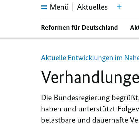
Menü
Aktuelles
Verhandlungen
zwischen
Reformen für Deutschland
Ak
USA
und
Iran
Aktuelle Entwicklungen im Nah
Verhandlunge
Die Bundesregierung begrüßt,
haben und unterstützt Folgeve
belastbare und dauerhafte Ve