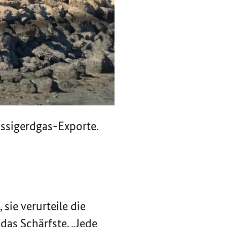
üssigerdgas-Exporte.
ie verurteile d
ie
das Schärfste. „Jede