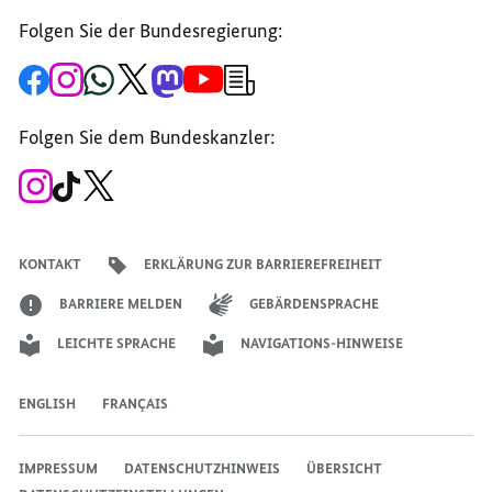
Folgen Sie der Bundesregierung:
Zur
Zum
Zum
Zum
Zum
Zum
Newsletter-
Facebook-
Instagram-
WhatsApp-
X-
Mastodon-
YouTube-
Anmeldung
Seite
Account
Kanal
Kanal
Kanal
Kanal
der
der
der
der
des
der
der
Bundesregierung
Folgen Sie dem Bundeskanzler:
Bundesregierung
Bundesregierung
Bundesregierung
Regierungssprechers
Bundesregierung
Bundesregierung
Zum
Zum
Zum
Instagram-
TikTok-
X-
Account
Kanal
Kanal
des
des
des
Bundeskanzlers
Bundeskanzlers
Bundeskanzlers
KONTAKT
ERKLÄRUNG ZUR BARRIEREFREIHEIT
BARRIERE MELDEN
GEBÄRDENSPRACHE
LEICHTE SPRACHE
NAVIGATIONS-HINWEISE
ENGLISH
FRANÇAIS
IMPRESSUM
DATENSCHUTZHINWEIS
ÜBERSICHT