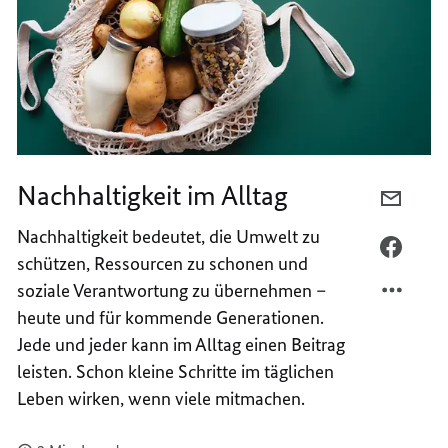
Nachhaltigkeit im Alltag
PER
E-
Nachhaltigkeit bedeutet, die Umwelt zu
MAIL
PER
schützen, Ressourcen zu schonen und
TEILEN
FACEB
soziale Verantwortung zu übernehmen –
NACHH
TEILEN
heute und für kommende Generationen.
IM
NACHH
Jede und jeder kann im Alltag einen Beitrag
ALLTA
IM
ALLTA
leisten. Schon kleine Schritte im täglichen
Leben wirken, wenn viele mitmachen.