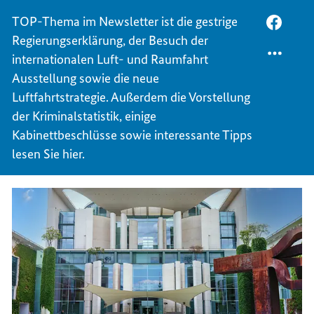
E-
TOP-Thema im Newsletter ist die gestrige
MAIL
PER
Regierungserklärung, der Besuch der
TEILEN
FACEB
BUNDE
TEILEN
internationalen Luft- und Raumfahrt
AKTUE
BUNDE
Ausstellung sowie die neue
AKTUE
Luftfahrtstrategie. Außerdem die Vorstellung
der Kriminalstatistik, einige
Kabinettbeschlüsse sowie interessante Tipps
lesen Sie hier.