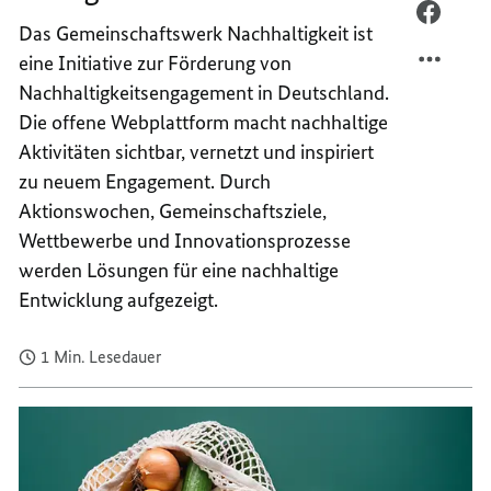
MAIL
PER
Das Gemeinschaftswerk Nachhaltigkeit ist
TEILEN
FACEB
eine Initiative zur Förderung von
NACHH
TEILEN
Nachhaltigkeitsengagement in Deutschland.
HANDE
NACHH
–
HANDE
Die offene Webplattform macht nachhaltige
UND
–
Aktivitäten sichtbar, vernetzt und inspiriert
ZWAR
UND
zu neuem Engagement. Durch
GEMEI
ZWAR
Aktionswochen, Gemeinschaftsziele,
GEMEI
Wettbewerbe und Innovationsprozesse
werden Lösungen für eine nachhaltige
Entwicklung aufgezeigt.
1 Min. Lesedauer