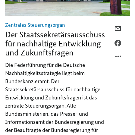
Zentrales Steuerungsorgan
PER
Der Staatssekretärsausschuss
E-
für nachhaltige Entwicklung
MAIL
PER
und Zukunftsfragen
TEILEN
FACEB
DER
TEILEN
Die Federführung für die Deutsche
STAAT
DER
Nachhaltigkeitsstrategie liegt beim
FÜR
STAAT
NACHH
FÜR
Bundeskanzleramt. Der
ENTWI
NACHH
Staatssekretärsausschuss für nachhaltige
UND
ENTWI
Entwicklung und Zukunftsfragen ist das
ZUKUN
UND
zentrale Steuerungsorgan. Alle
ZUKUN
Bundesministerien, das Presse- und
Informationsamt der Bundesregierung und
der Beauftragte der Bundesregierung für