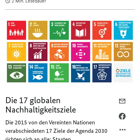
2 Min. Lesedauer
Die 17 globalen
PER
Nachhaltigkeitsziele
E-
MAIL
PER
Die 2015 von den Vereinten Nationen
TEILEN
FACEB
verabschiedeten 17 Ziele der Agenda 2030
DIE
TEILEN
richten sich an alle: Staaten,
17
DIE