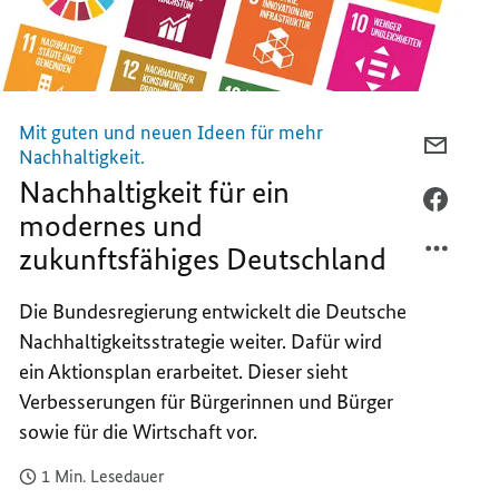
Mit guten und neuen Ideen für mehr
PER
Nachhaltigkeit.
E-
Nachhaltigkeit für ein
MAIL
PER
modernes und
TEILEN
FACEB
zukunftsfähiges Deutschland
NACHH
TEILEN
FÜR
NACHH
EIN
FÜR
Die Bundesregierung entwickelt die Deutsche
MODER
EIN
Nachhaltigkeitsstrategie weiter. Dafür wird
UND
MODER
ein Aktionsplan erarbeitet. Dieser sieht
ZUKUN
UND
Verbesserungen für Bürgerinnen und Bürger
DEUTS
ZUKUN
sowie für die Wirtschaft vor.
DEUTS
1 Min. Lesedauer