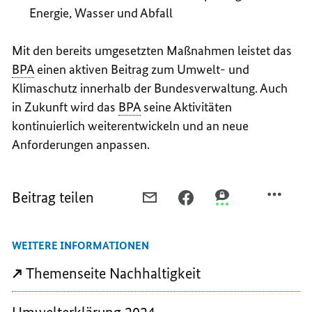
Energie, Wasser und Abfall
Mit den bereits umgesetzten Maßnahmen leistet das
BPA
einen aktiven Beitrag zum Umwelt- und
Klimaschutz innerhalb der Bundesverwaltung. Auch
in Zukunft wird das
BPA
seine Aktivitäten
kontinuierlich weiterentwickeln und an neue
Anforderungen anpassen.
Beitrag teilen
PER
PER
PER
E-
FACEBOOK
THREEMA
MAIL
TEILEN,
TEILEN,
WEITERE INFORMATIONEN
TEILEN,
SO
SO
SO
SCHÜTZT
SCHÜTZT
Themenseite Nachhaltigkeit
SCHÜTZT
DAS
DAS
DAS
BUNDESPRESSEAMT
BUNDESPRESSEAM