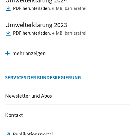
Umwelterklärung 2024
BUNDESPRESSEAMT
DIE
DIE
PDF herunterladen,
6 MB,
barrierefrei
DIE
UMWELT
UMWELT
UMWELT
Umwelterklärung 2023
PDF herunterladen,
4 MB,
barrierefrei
mehr anzeigen
SERVICES DER BUNDESREGIERUNG
Newsletter und Abos
Kontakt
Publikationsportal