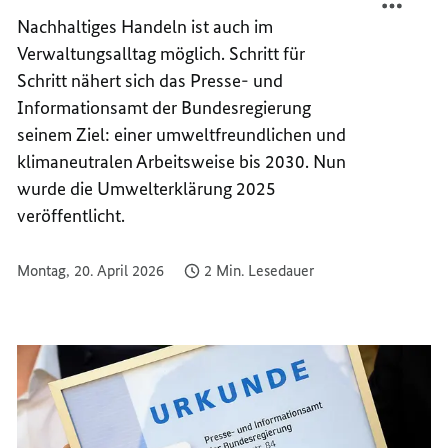
DAS
SCHÜT
Nachhaltiges Handeln ist auch im
BUNDE
DAS
Verwaltungsalltag möglich.
Schritt für
DIE
BUNDE
Schritt nähert sich das Presse- und
UMWE
DIE
Informationsamt der Bundesregierung
UMWE
seinem Ziel: einer umweltfreundlichen und
klimaneutralen Arbeitsweise bis 2030. Nun
wurde die Umwelterklärung 2025
veröffentlicht.
Montag, 20. April 2026
2 Min. Lesedauer