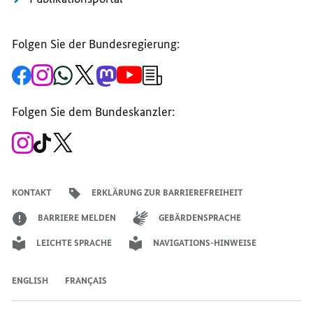
Folgen Sie der Bundesregierung:
Zur
Zum
Zum
Zum
Zum
Zum
Newsletter-
Facebook-
Instagram-
WhatsApp-
X-
Mastodon-
YouTube-
Anmeldung
Seite
Account
Kanal
Kanal
Kanal
Kanal
der
der
der
der
des
der
der
Bundesregierung
Folgen Sie dem Bundeskanzler:
Bundesregierung
Bundesregierung
Bundesregierung
Regierungssprechers
Bundesregierung
Bundesregierung
Zum
Zum
Zum
Instagram-
TikTok-
X-
Account
Kanal
Kanal
des
des
des
Bundeskanzlers
Bundeskanzlers
Bundeskanzlers
KONTAKT
ERKLÄRUNG ZUR BARRIEREFREIHEIT
BARRIERE MELDEN
GEBÄRDENSPRACHE
LEICHTE SPRACHE
NAVIGATIONS-HINWEISE
ENGLISH
FRANÇAIS