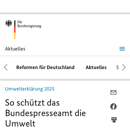
Aktuelles
So
schützt
das
Reformen für Deutschland
Aktuelles
Schwe
Bundespresseamt
die
Umwelt
Umwelterklärung 2025
PER
So schützt das
E-
MAIL
PER
Bundespresseamt die
TEILEN
FACEB
Umwelt
SO
TEILEN
SCHÜT
SO