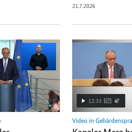
21.7.2026
12:33
e
Video in Gebärdenspr
des
Kanzler Merz b