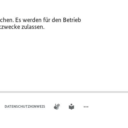
chen. Es werden für den Betrieb
ikzwecke zulassen.
GEBÄRDENSPRACHE
LEICHTE SPRACHE
DATENSCHUTZHINWEIS
WEITERE ELEMENTE DER 