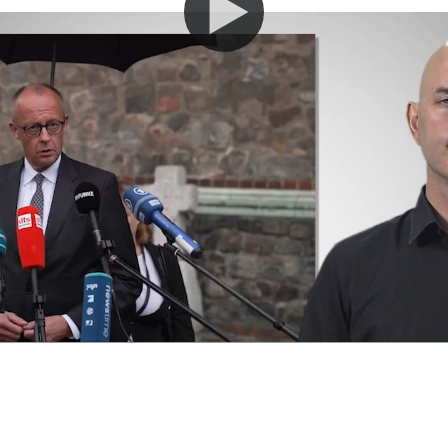
che
es Kanzlers zum Anschl
istopher Street Day
h Merz hat nach dem Anschlag beim Berliner
C
nd Angehörigen seine Anteilnahme ausgespr
vorbildlich schnelles Eingreifen“ gedankt. Sehe
nzlers im Video.