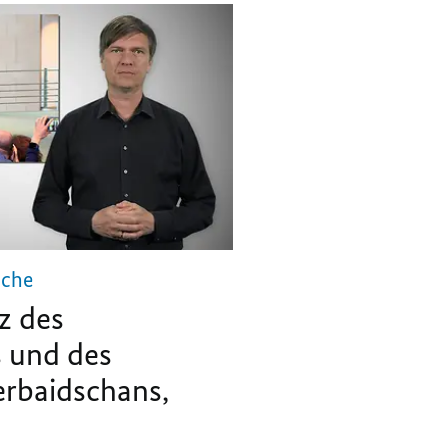
ache
z des
 und des
erbaidschans,