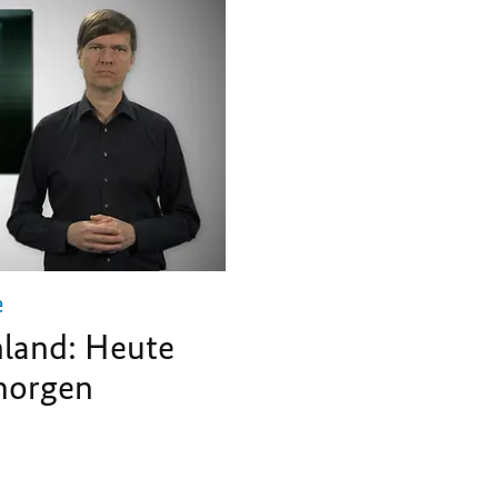
e
land: Heute
morgen