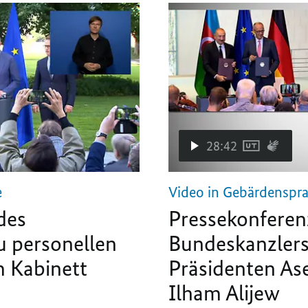
28:42
e
Video in Gebärdenspr
des
Pressekonferen
u personellen
Bundeskanzlers
 Kabinett
Präsidenten As
Ilham Alijew