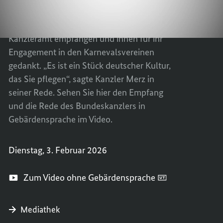
KANZL
DES
Bundeskanzler Friedrich Merz hat
BEIM
KANZL
Karnevalisten aus ganz Deutschland im
KARNE
BEIM
Kanzleramt empfangen und ihnen für ihr
IM
KARNE
Engagement in den Karnevalsvereinen
BUNDE
IM
gedankt.
„Es ist ein Stück deutscher Kultur,
BUNDE
das Sie pflegen“, sagte Kanzler Merz in
seiner Rede. Sehen Sie hier den Empfang
und die Rede des Bundeskanzlers in
Gebärdensprache im Video.
Dienstag, 3. Februar 2026
Zum Video ohne Gebärdensprache
Mediathek