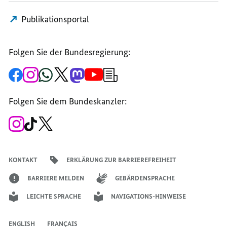
Publikationsportal
Folgen Sie der Bundesregierung:
Zur
Zum
Zum
Zum
Zum
Zum
Newsletter-
Facebook-
Instagram-
WhatsApp-
X-
Mastodon-
YouTube-
Anmeldung
Seite
Account
Kanal
Kanal
Kanal
Kanal
der
der
der
der
des
der
der
Bundesregierung
Folgen Sie dem Bundeskanzler:
Bundesregierung
Bundesregierung
Bundesregierung
Regierungssprechers
Bundesregierung
Bundesregierung
Zum
Zum
Zum
Instagram-
TikTok-
X-
Account
Kanal
Kanal
des
des
des
Bundeskanzlers
Bundeskanzlers
Bundeskanzlers
KONTAKT
ERKLÄRUNG ZUR BARRIEREFREIHEIT
BARRIERE MELDEN
GEBÄRDENSPRACHE
LEICHTE SPRACHE
NAVIGATIONS-HINWEISE
ENGLISH
FRANÇAIS