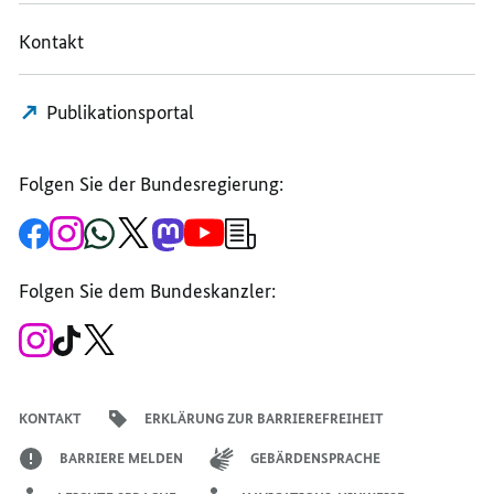
Kontakt
Publikationsportal
Folgen Sie der Bundesregierung:
Zur
Zum
Zum
Zum
Zum
Zum
Newsletter-
Facebook-
Instagram-
WhatsApp-
X-
Mastodon-
YouTube-
Anmeldung
Seite
Account
Kanal
Kanal
Kanal
Kanal
der
der
der
der
des
der
der
Bundesregierung
Folgen Sie dem Bundeskanzler:
Bundesregierung
Bundesregierung
Bundesregierung
Regierungssprechers
Bundesregierung
Bundesregierung
Zum
Zum
Zum
Instagram-
TikTok-
X-
Account
Kanal
Kanal
des
des
des
Bundeskanzlers
Bundeskanzlers
Bundeskanzlers
KONTAKT
ERKLÄRUNG ZUR BARRIEREFREIHEIT
BARRIERE MELDEN
GEBÄRDENSPRACHE