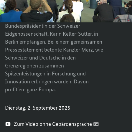
Sutter
Sutter
KANZL
VON
MERZ
KANZL
UND
MERZ
Bundeskanzler Friedrich Merz hat die
DER
UND
Bundespräsidentin der Schweizer
SCHWE
DER
Eidgenossenschaft, Karin Keller-Sutter, in
BUNDE
SCHWE
Berlin empfangen. Bei einem gemeinsamen
KELLER
BUNDE
Pressestatement betonte Kanzler Merz, wie
SUTTE
KELLER
Schweizer und Deutsche in den
SUTTE
Grenzregionen zusammen
Spitzenleistungen in Forschung und
Innovation erbringen würden. Davon
profitiere ganz Europa.
Dienstag, 2. September 2025
Zum Video ohne Gebärdensprache