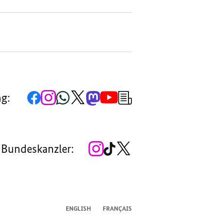
Zur
Zum
Zum
Zum
Zum
Zum
Newsletter-
ng:
Facebook-
Instagram-
WhatsApp-
X-
Mastodon-
YouTube-
Anmeldung
Seite
Account
Kanal
Kanal
Kanal
Kanal
der
der
der
der
des
der
der
Bundesregierung
Bundesregierung
Bundesregierung
Bundesregierung
Regierungssprechers
Bundesregierung
Bundesregierung
Zum
Zum
Zum
 Bundeskanzler:
Instagram-
TikTok-
X-
Account
Kanal
Kanal
des
des
des
Bundeskanzlers
Bundeskanzlers
Bundeskanzlers
ENGLISH
FRANÇAIS