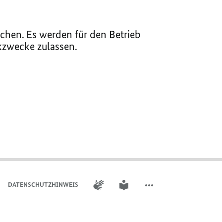
chen. Es werden für den Betrieb
ikzwecke zulassen.
GEBÄRDENSPRACHE
LEICHTE SPRACHE
DATENSCHUTZHINWEIS
WEITERE ELEMENTE DER 