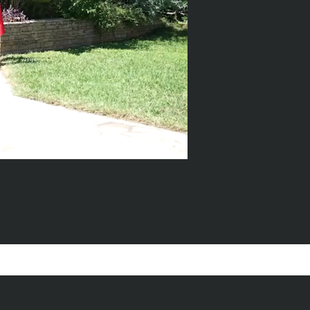
TOULON
oulon
rang.