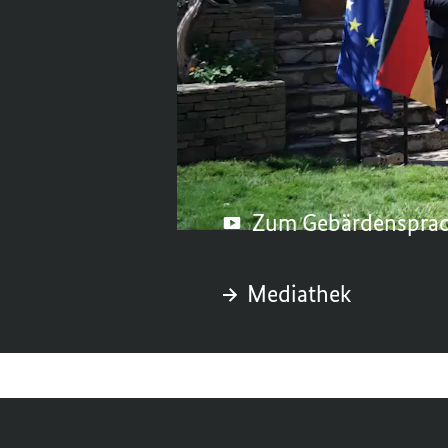
Merz im Rahmen des 
deutlich. Dafür zieh
Samstag, 30. August 2
Zum Gebärdenspra
Mediathek