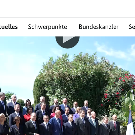
tuelles
Schwerpunkte
Bundeskanzler
S
e vom deutsch-
chen Ministerrat in 
 Wohlstand in einer Welt sichern, deren Or
fend ändere: Diese Herausforderungen woll
nkreich gemeinsam bewältigen. Das macht