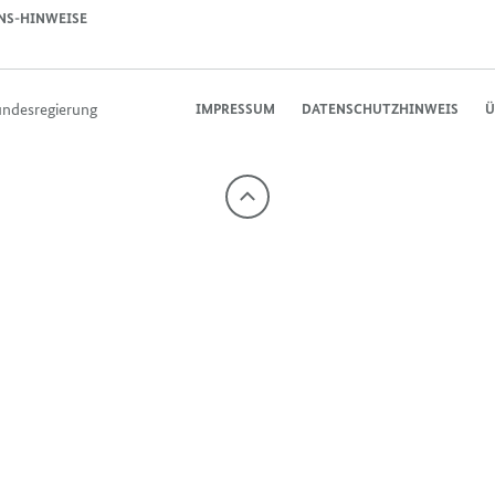
NS-HINWEISE
undesregierung
IMPRESSUM
DATENSCHUTZHINWEIS
Ü
Nach
oben