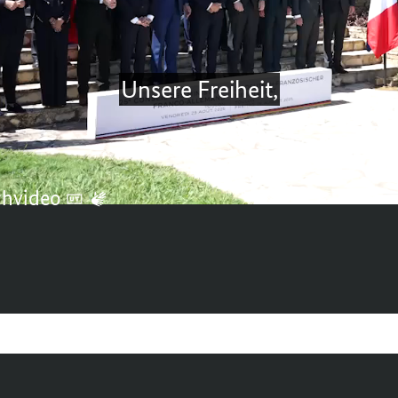
Deutsch-Französischen Ministerrates in
T
en Deutschland und Frankreich an einem St
025
chvideo