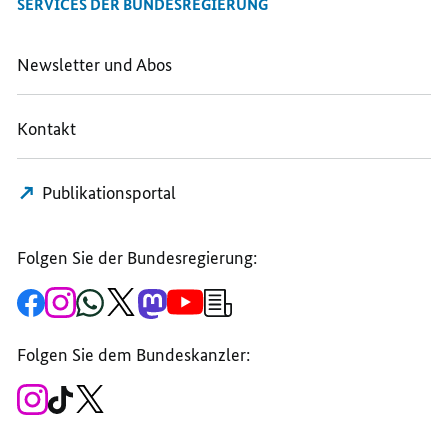
SERVICES DER BUNDESREGIERUNG
Newsletter und Abos
Kontakt
Publikationsportal
Folgen Sie der Bundesregierung:
Zur
Zum
Zum
Zum
Zum
Zum
Newsletter-
Facebook-
Instagram-
WhatsApp-
X-
Mastodon-
YouTube-
Anmeldung
Seite
Account
Kanal
Kanal
Kanal
Kanal
der
der
der
der
des
der
der
Bundesregierung
Folgen Sie dem Bundeskanzler:
Bundesregierung
Bundesregierung
Bundesregierung
Regierungssprechers
Bundesregierung
Bundesregierung
Zum
Zum
Zum
Instagram-
TikTok-
X-
Account
Kanal
Kanal
des
des
des