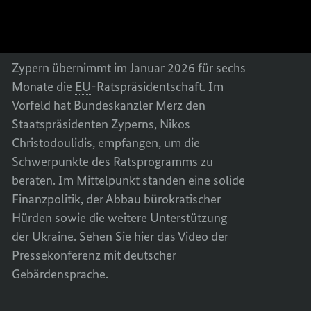
Zypern, Nikos
Nikos
KANZL
DES
Christodoulides
MIT
KANZL
Christodoulides
DEM
MIT
PRÄSI
DEM
Zypern übernimmt im Januar 2026 für sechs
DER
PRÄSI
Monate die
EU
-Ratspräsidentschaft. Im
REPUB
DER
Vorfeld hat Bundeskanzler Merz den
ZYPERN
REPUB
Staatspräsidenten Zyperns, Nikos
NIKOS
ZYPERN
CHRIS
NIKOS
Christodoulidis, empfangen, um die
CHRIS
Schwerpunkte des Ratsprogramms zu
beraten. Im Mittelpunkt standen eine solide
Finanzpolitik, der Abbau bürokratischer
Hürden sowie die weitere Unterstützung
der Ukraine. Sehen Sie hier das Video der
Pressekonferenz mit deutscher
Gebärdensprache.