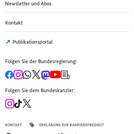
Newsletter und Abos
Kontakt
Publikationsportal
Folgen Sie der Bundesregierung:
Zur
Zum
Zum
Zum
Zum
Zum
Newsletter-
Facebook-
Instagram-
WhatsApp-
X-
Mastodon-
YouTube-
Anmeldung
Seite
Account
Kanal
Kanal
Kanal
Kanal
der
der
der
der
des
der
der
Bundesregierung
Folgen Sie dem Bundeskanzler:
Bundesregierung
Bundesregierung
Bundesregierung
Regierungssprechers
Bundesregierung
Bundesregierung
Zum
Zum
Zum
Instagram-
TikTok-
X-
Account
Kanal
Kanal
des
des
des
Bundeskanzlers
Bundeskanzlers
Bundeskanzlers
KONTAKT
ERKLÄRUNG ZUR BARRIEREFREIHEIT