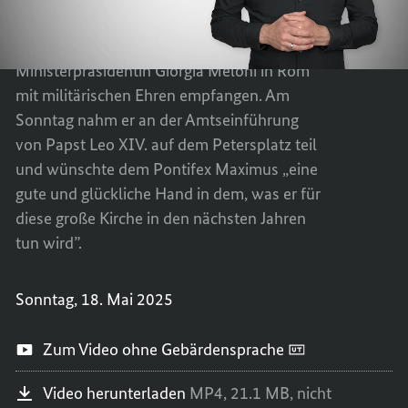
MERZ
FRIED
Zu seinem Antrittsbesuch in Italien wird
ZUM
MERZ
Bundeskanzler Friedrich Merz von
AMTSA
ZUM
Ministerpräsidentin Giorgia Meloni in Rom
IN
AMTSA
mit militärischen Ehren empfangen. Am
ROM
IN
Sonntag nahm er an der Amtseinführung
ROM
von Papst Leo XIV. auf dem Petersplatz teil
und wünschte dem Pontifex Maximus „eine
gute und glückliche Hand in dem, was er für
diese große Kirche in den nächsten Jahren
tun wird”.
Sonntag, 18. Mai 2025
Zum Video ohne Gebärdensprache
Video herunterladen
MP4,
21.1 MB,
nicht