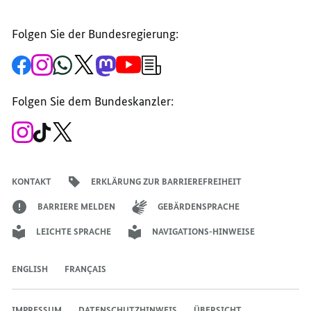
Folgen Sie der Bundesregierung:
Zur
Zum
Zum
Zum
Zum
Zum
Newsletter-
Facebook-
Instagram-
WhatsApp-
X-
Mastodon-
YouTube-
Anmeldung
Seite
Account
Kanal
Kanal
Kanal
Kanal
der
der
der
der
des
der
der
Bundesregierung
Folgen Sie dem Bundeskanzler:
Bundesregierung
Bundesregierung
Bundesregierung
Regierungssprechers
Bundesregierung
Bundesregierung
Zum
Zum
Zum
Instagram-
TikTok-
X-
Account
Kanal
Kanal
des
des
des
Bundeskanzlers
Bundeskanzlers
Bundeskanzlers
KONTAKT
ERKLÄRUNG ZUR BARRIEREFREIHEIT
BARRIERE MELDEN
GEBÄRDENSPRACHE
LEICHTE SPRACHE
NAVIGATIONS-HINWEISE
ENGLISH
FRANÇAIS
IMPRESSUM
DATENSCHUTZHINWEIS
ÜBERSICHT