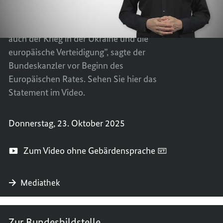
BUNDE
DES
„Das Thema der Wettbewerbsfähigkeit
VOR
BUNDE
steht ganz oben auf der Tagesordnung, aber
DEM
VOR
auch der Krieg in der Ukraine und die
EUROP
DEM
europäische Verteidigung”, sagte der
RAT
EUROP
Bundeskanzler vor Beginn des
RAT
Europäischen Rates. Sehen Sie hier das
Statement im Video.
Donnerstag, 23. Oktober 2025
Zum Video ohne Gebärdensprache
Mediathek
Zur Bundesbildstelle