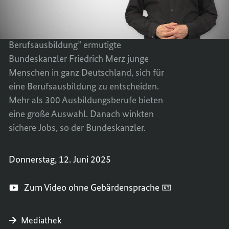
Berufsausbildung”
UNDES
ES B
UM „
UNDES
SOMME
UM „
Zum Start der Initiative „Sommer der
ER B
SOMME
Berufsausbildung” ermutigte
ERUFS
ER B
Bundeskanzler Friedrich Merz junge
ERUFS
Menschen in ganz Deutschland, sich für
eine Berufsausbildung zu entscheiden.
Mehr als 300 Ausbildungsberufe bieten
eine große Auswahl. Danach winkten
sichere Jobs, so der Bundeskanzler.
Donnerstag, 12. Juni 2025
Zum Video ohne Gebärdensprache
Mediathek