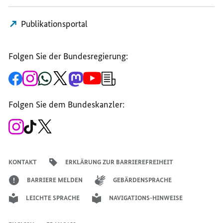
Publikationsportal
Folgen Sie der Bundesregierung:
Zur
Zum
Zum
Zum
Zum
Zum
Newsletter-
Facebook-
Instagram-
WhatsApp-
X-
Mastodon-
YouTube-
Anmeldung
Seite
Account
Kanal
Kanal
Kanal
Kanal
der
der
der
der
des
der
der
Bundesregierung
Folgen Sie dem Bundeskanzler:
Bundesregierung
Bundesregierung
Bundesregierung
Regierungssprechers
Bundesregierung
Bundesregierung
Zum
Zum
Zum
Instagram-
TikTok-
X-
Account
Kanal
Kanal
des
des
des
Bundeskanzlers
Bundeskanzlers
Bundeskanzlers
KONTAKT
ERKLÄRUNG ZUR BARRIEREFREIHEIT
BARRIERE MELDEN
GEBÄRDENSPRACHE
LEICHTE SPRACHE
NAVIGATIONS-HINWEISE