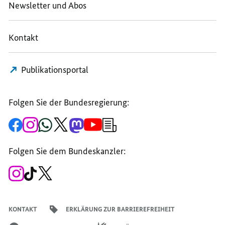
Newsletter und Abos
Kontakt
Publikationsportal
Folgen Sie der Bundesregierung:
Zur
Zum
Zum
Zum
Zum
Zum
Newsletter-
Facebook-
Instagram-
WhatsApp-
X-
Mastodon-
YouTube-
Anmeldung
Seite
Account
Kanal
Kanal
Kanal
Kanal
der
der
der
der
des
der
der
Bundesregierung
Folgen Sie dem Bundeskanzler:
Bundesregierung
Bundesregierung
Bundesregierung
Regierungssprechers
Bundesregierung
Bundesregierung
Zum
Zum
Zum
Instagram-
TikTok-
X-
Account
Kanal
Kanal
des
des
des
Bundeskanzlers
Bundeskanzlers
Bundeskanzlers
KONTAKT
ERKLÄRUNG ZUR BARRIEREFREIHEIT