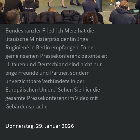
Republik Litauen, Inga
Inga
KANZL
DES
Ruginiené
UND
KANZL
Ruginiené
DER
UND
PREMI
DER
Bundeskanzler Friedrich Merz hat die
DER
PREMI
litauische Ministerpräsidentin Inga
REPUB
DER
Ruginienė
in Berlin empfangen. In der
LITAUE
REPUB
gemeinsamen Pressekonferenz betonte er:
INGA
LITAUE
RUGIN
INGA
„Litauen und Deutschland sind nicht nur
RUGIN
enge Freunde und Partner, sondern
unverzichtbare Verbündete in der
Europäischen Union.“ Sehen Sie hier die
gesamte Pressekonferenz im Video mit
Gebärdensprache.
Donnerstag, 29. Januar 2026