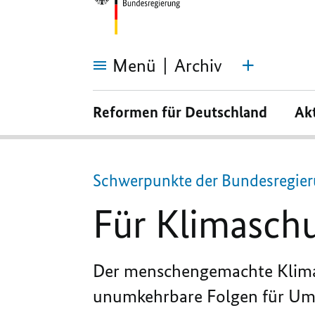
Menü
Archiv
Für
Klimaschutz
Reformen für Deutschland
Ak
und
saubere
Energie
Schwerpunkte der Bundesregie
Für Klimaschu
Der menschengemachte Klimaw
unumkehrbare Folgen für Um