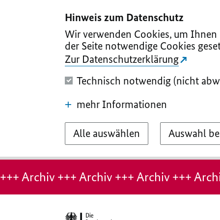
I
II
III
IV
V
Hinweis zum Datenschutz
Wir verwenden Cookies, um Ihnen d
der Seite notwendige Cookies geset
Zur Datenschutzerklärung
Technisch notwendig (nicht abw
mehr Informationen
Alle auswählen
Auswahl be
Hinweis:
Archiv-
+++ Archiv +++ Archiv +++ Archiv +++ Archi
Seite