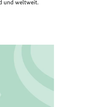
nd und weltweit.
ENERGIE
SAUBERE
ENERGIE