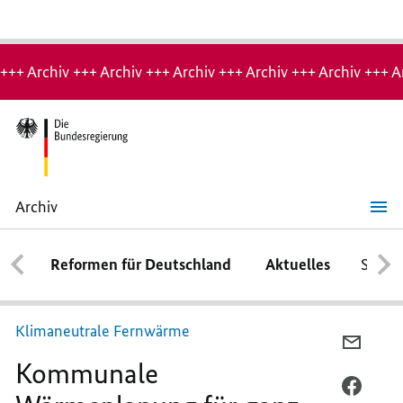
Hinweis:
Archiv-
+++ Archiv +++ Archiv +++ Archiv +++ Archiv +++ Archiv +++ A
Seite
Archiv
Kommunale
Wärmeplanung
für
Reformen für Deutschland
Aktuelles
Schwe
ganz
Deutschland
Klimaneutrale Fernwärme
PER
Kommunale
E-
MAIL
PER