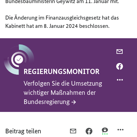
Bundesbauministerin Geywitz am 11. Januar mit.
Die Änderung im Finanzausgleichsgesetz hat das
Kabinett hat am 8. Januar 2024 beschlossen.
PER
E-
MAIL
PER
REGIERUNGSMONITOR
TEILEN
FACEB
VERFO
TEILEN
Verfolgen Sie die Umsetzung
SIE
VERFO
wichtiger Maßnahmen der
DIE
SIE
Bundesregierung
UMSET
DIE
WICHT
UMSET
MASSN
WICHT
ER B
MASSN
Beitrag teilen
PER
PER
PER
UNDES
ER B