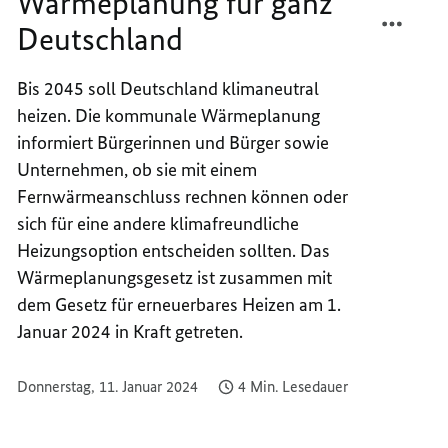
Wärmeplanung für ganz
TEILEN
FACEB
Deutschland
KOMM
TEILEN
WÄRM
KOMM
FÜR
WÄRM
Bis 2045 soll Deutschland klimaneutral
GANZ
FÜR
heizen. Die kommunale Wärmeplanung
DEUTS
GANZ
informiert Bürgerinnen und Bürger sowie
DEUTS
Unternehmen, ob sie mit einem
Fernwärmeanschluss rechnen können oder
sich für eine andere klimafreundliche
Heizungsoption entscheiden sollten. Das
Wärmeplanungsgesetz ist zusammen mit
dem Gesetz für erneuerbares Heizen am 1.
Januar 2024 in Kraft getreten.
Donnerstag, 11. Januar 2024
4 Min. Lesedauer