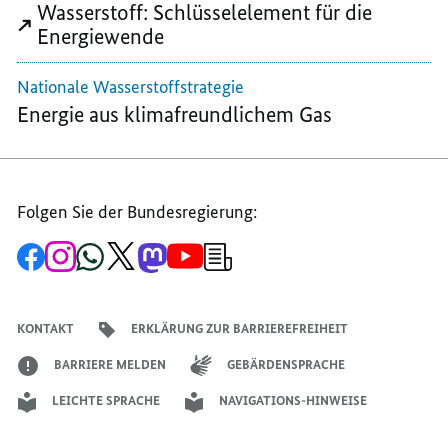
Wasserstoff: Schlüsselelement für die
Energiewende
Nationale Wasserstoffstrategie
Energie aus klimafreundlichem Gas
Folgen Sie der Bundesregierung:
Zur
Zum
Zum
Zum
Zum
Zum
Newsletter-
Facebook-
Instagram-
WhatsApp-
X-
Mastodon-
YouTube-
Anmeldung
Seite
Account
Kanal
Kanal
Kanal
Kanal
der
der
der
der
des
der
der
Bundesregierung
Bundesregierung
Bundesregierung
Bundesregierung
Regierungssprechers
Bundesregierung
Bundesregierung
KONTAKT
ERKLÄRUNG ZUR BARRIEREFREIHEIT
BARRIERE MELDEN
GEBÄRDENSPRACHE
LEICHTE SPRACHE
NAVIGATIONS-HINWEISE