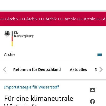
Hinweis:
Archiv-
+++ Archiv +++ Archiv +++ Archiv +++ Archiv +++ Archiv +++ A
Seite
Archiv
Für
eine
klimaneutrale
Reformen für Deutschland
Aktuelles
Schwe
Wirtschaft
Importstrategie für Wasserstoff
PER
Für eine klimaneutrale
E-
MAIL
PER