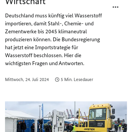
Wirtschaft
TEILEN
FACEB
FÜR
TEILEN
Deutschland muss künftig viel Wasserstoff
EINE
FÜR
importieren, damit Stahl-, Chemie- und
KLIMA
EINE
WIRTS
KLIMA
Zementwerke bis 2045 klimaneutral
WIRTS
produzieren können. Die Bundesregierung
hat jetzt eine Importstrategie für
Wasserstoff beschlossen. Hier die
wichtigsten Fragen und Antworten.
Mittwoch, 24. Juli 2024
5 Min. Lesedauer