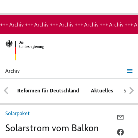
Hinweis:
Archiv-
+++ Archiv +++ Archiv +++ Archiv +++ Archiv +++ Archiv +++ A
Seite
Archiv
Solarstrom
vom
Balkon
Reformen für Deutschland
Aktuelles
Schwe
Solarpaket
PER
Solarstrom vom Balkon
E-
MAIL
PER