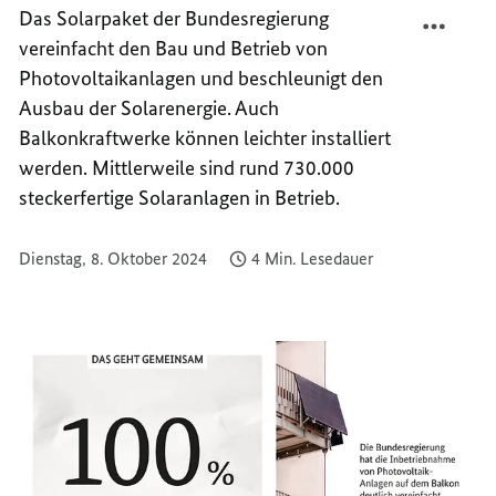
TEILEN
FACEB
Das Solarpaket der Bundesregierung
SOLAR
TEILEN
vereinfacht den Bau und Betrieb von
VOM
SOLAR
Photovoltaikanlagen und beschleunigt den
BALKO
VOM
Ausbau der Solarenergie. Auch
BALKO
Balkonkraftwerke können leichter installiert
werden. Mittlerweile sind rund 730.000
steckerfertige Solaranlagen in Betrieb.
Dienstag, 8. Oktober 2024
4 Min. Lesedauer