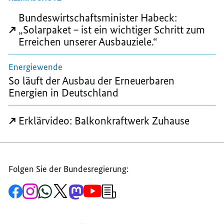
SOLARSTROM
VOM
VOM
VOM
BALKON
BALKON
Bundeswirtschaftsminister Habeck:
BALKON
„Solarpaket – ist ein wichtiger Schritt zum
Erreichen unserer Ausbauziele.“
Energiewende
So läuft der Ausbau der Erneuerbaren
Energien in Deutschland
Erklärvideo: Balkonkraftwerk Zuhause
Folgen Sie der Bundesregierung:
Zur
Zum
Zum
Zum
Zum
Zum
Newsletter-
Facebook-
Instagram-
WhatsApp-
X-
Mastodon-
YouTube-
Anmeldung
Seite
Account
Kanal
Kanal
Kanal
Kanal
der
der
der
der
des
der
der
Bundesregierung
Bundesregierung
Bundesregierung
Bundesregierung
Regierungssprechers
Bundesregierung
Bundesregierung