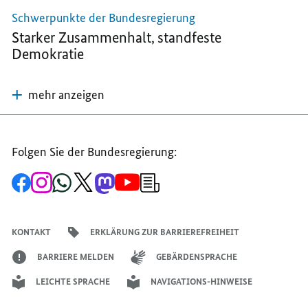
Schwerpunkte der Bundesregierung
Starker Zusammenhalt, standfeste
Demokratie
mehr anzeigen
Folgen Sie der Bundesregierung:
Zur
Zum
Zum
Zum
Zum
Zum
Newsletter-
Facebook-
Instagram-
WhatsApp-
X-
Mastodon-
YouTube-
Anmeldung
Seite
Account
Kanal
Kanal
Kanal
Kanal
der
der
der
der
des
der
der
Bundesregierung
Bundesregierung
Bundesregierung
Bundesregierung
Regierungssprechers
Bundesregierung
Bundesregierung
KONTAKT
ERKLÄRUNG ZUR BARRIEREFREIHEIT
BARRIERE MELDEN
GEBÄRDENSPRACHE
LEICHTE SPRACHE
NAVIGATIONS-HINWEISE