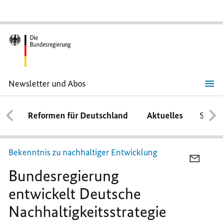
Newsletter und Abos
Bundesregierung
entwickelt
Deutsche
Reformen für Deutschland
Aktuelles
Schwe
Nachhaltigkeitsstrategie
weiter
Bekenntnis zu nachhaltiger Entwicklung
PER
Bundesregierung
E-
MAIL
entwickelt Deutsche
TEILEN
Nachhaltigkeitsstrategie
BUNDE
ENTWI