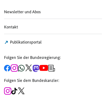
Newsletter und Abos
Kontakt
Publikationsportal
Folgen Sie der Bundesregierung:
Zur
Zum
Zum
Zum
Zum
Zum
Newsletter-
Facebook-
Instagram-
WhatsApp-
X-
Mastodon-
YouTube-
Anmeldung
Seite
Account
Kanal
Kanal
Kanal
Kanal
der
der
der
der
des
der
der
Bundesregierung
Folgen Sie dem Bundeskanzler:
Bundesregierung
Bundesregierung
Bundesregierung
Regierungssprechers
Bundesregierung
Bundesregierung
Zum
Zum
Zum
Instagram-
TikTok-
X-
Account
Kanal
Kanal
des
des
des
Bundeskanzlers
Bundeskanzlers
Bundeskanzlers