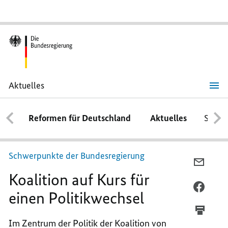
Aktuelles
Koalition
auf
Kurs
Reformen für Deutschland
Aktuelles
Schwe
für
einen
Politikwechsel
Schwerpunkte der Bundesregierung
PER
Koalition auf Kurs für
E-
MAIL
PER
einen Politikwechsel
TEILEN
FACEB
KOALI
TEILEN
Im Zentrum der Politik d
er Koalition von
AUF
KOALI