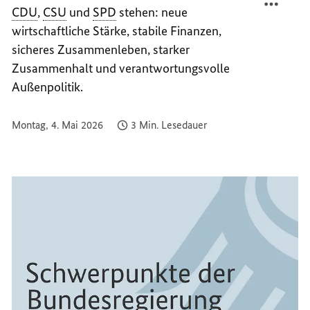
CDU
,
CSU
und
SPD
stehen: neue
KURS
AUF
FÜR
KURS
wirtschaftliche Stärke, stabile Finanzen,
EINEN
FÜR
sicheres Zusammenleben, starker
POLIT
EINEN
Zusammenhalt und verantwortungsvolle
POLIT
Außenpolitik.
Montag, 4. Mai 2026
3 Min. Lesedauer