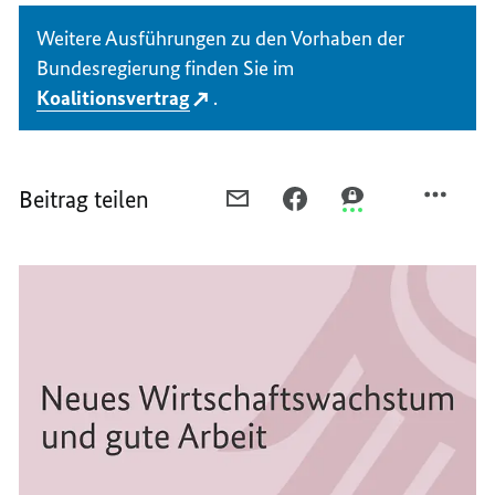
Weitere Ausführungen zu den Vorhaben der
Bundesregierung finden Sie im
Koalitionsvertrag
.
Beitrag teilen
PER
PER
PER
E-
FACEBOOK
THREEMA
MAIL
TEILEN,
TEILEN,
TEILEN,
KOALITION
KOALITION
KOALITION
AUF
AUF
AUF
KURS
KURS
KURS
FÜR
FÜR
FÜR
EINEN
EINEN
EINEN
POLITIKWECHSEL
POLITIKWECHSEL
POLITIKWECHSEL