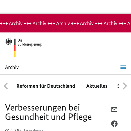
Hinweis:
Archiv-
+++ Archiv +++ Archiv +++ Archiv +++ Archiv +++ Archiv +++ A
Seite
Archiv
Verbesserungen
bei
Gesundheit
Reformen für Deutschland
Aktuelles
Schwe
und
Pflege
Verbesserungen bei
PER
Gesundheit und Pflege
E-
MAIL
PER
1 Min. Lesedauer
TEILEN
FACEB