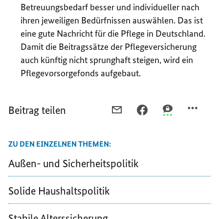
Betreuungsbedarf besser und individueller nach
ihren jeweiligen Bedürfnissen auswählen. Das ist
eine gute Nachricht für die Pflege in Deutschland.
Damit die Beitragssätze der Pflegeversicherung
auch künftig nicht sprunghaft steigen, wird ein
Pflegevorsorgefonds aufgebaut.
Beitrag teilen
PER
PER
PER
E-
FACEBOOK
THREEMA
MAIL
TEILEN,
TEILEN,
ZU DEN EINZELNEN THEMEN:
TEILEN,
VERBESSERUNGEN
VERBESSERUN
VERBESSERUNGEN
BEI
BEI
Außen- und Sicherheitspolitik
BEI
GESUNDHEIT
GESUNDHEIT
GESUNDHEIT
UND
UND
Solide Haushaltspolitik
UND
PFLEGE
PFLEGE
PFLEGE
Stabile Alterssicherung