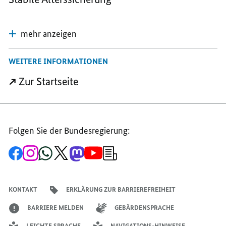
mehr anzeigen
WEITERE INFORMATIONEN
Zur Startseite
Folgen Sie der Bundesregierung:
Zur
Zum
Zum
Zum
Zum
Zum
Newsletter-
Facebook-
Instagram-
WhatsApp-
X-
Mastodon-
YouTube-
Anmeldung
Seite
Account
Kanal
Kanal
Kanal
Kanal
der
der
der
der
des
der
der
Bundesregierung
Bundesregierung
Bundesregierung
Bundesregierung
Regierungssprechers
Bundesregierung
Bundesregierung
KONTAKT
ERKLÄRUNG ZUR BARRIEREFREIHEIT
BARRIERE MELDEN
GEBÄRDENSPRACHE
LEICHTE SPRACHE
NAVIGATIONS-HINWEISE