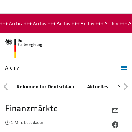
Hinweis:
Archiv-
+++ Archiv +++ Archiv +++ Archiv +++ Archiv +++ Archiv +++ A
Seite
Archiv
Finanzmärkte
Reformen für Deutschland
Aktuelles
Schwe
Finanzmärkte
PER
E-
1 Min. Lesedauer
MAIL
PER
TEILEN
FACEB