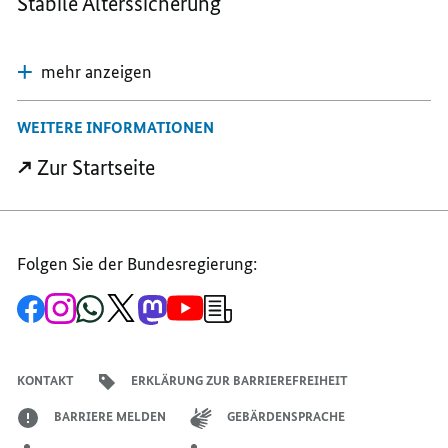
Stabile Alterssicherung
mehr anzeigen
WEITERE INFORMATIONEN
Zur Startseite
Folgen Sie der Bundesregierung:
Zur
Zum
Zum
Zum
Zum
Zum
Newsletter-
Facebook-
Instagram-
WhatsApp-
X-
Mastodon-
YouTube-
Anmeldung
Seite
Account
Kanal
Kanal
Kanal
Kanal
der
der
der
der
des
der
der
Bundesregierung
Bundesregierung
Bundesregierung
Bundesregierung
Regierungssprechers
Bundesregierung
Bundesregierung
KONTAKT
ERKLÄRUNG ZUR BARRIEREFREIHEIT
BARRIERE MELDEN
GEBÄRDENSPRACHE