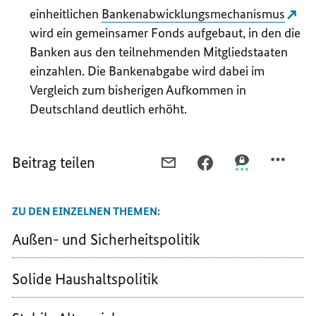
einheitlichen
Bankenabwicklungsmechanismus
wird ein gemeinsamer Fonds aufgebaut, in den die
Banken aus den teilnehmenden Mitgliedstaaten
einzahlen. Die Bankenabgabe wird dabei im
Vergleich zum bisherigen Aufkommen in
Deutschland deutlich erhöht.
Beitrag teilen
PER
PER
PER
E-
FACEBOOK
THREEMA
MAIL
TEILEN,
TEILEN,
ZU DEN EINZELNEN THEMEN:
TEILEN,
FINANZMÄRKTE
FINANZMÄRKT
FINANZMÄRKTE
Außen- und Sicherheitspolitik
Solide Haushaltspolitik