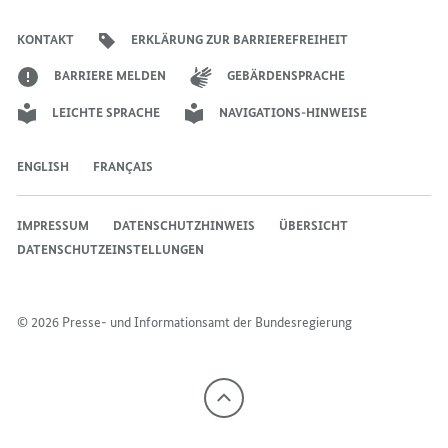
des
des
des
Bundeskanzlers
Bundeskanzlers
Bundeskanzlers
KONTAKT
ERKLÄRUNG ZUR BARRIEREFREIHEIT
BARRIERE MELDEN
GEBÄRDENSPRACHE
LEICHTE SPRACHE
NAVIGATIONS-HINWEISE
ENGLISH
FRANÇAIS
IMPRESSUM
DATENSCHUTZHINWEIS
ÜBERSICHT
DATENSCHUTZEINSTELLUNGEN
© 2026 Presse- und Informationsamt der Bundesregierung
Nach
oben