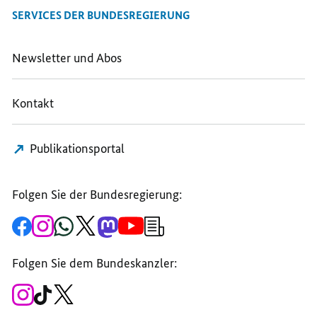
SERVICES DER BUNDESREGIERUNG
Newsletter und Abos
Kontakt
Publikationsportal
Folgen Sie der Bundesregierung:
Zur
Zum
Zum
Zum
Zum
Zum
Newsletter-
Facebook-
Instagram-
WhatsApp-
X-
Mastodon-
YouTube-
Anmeldung
Seite
Account
Kanal
Kanal
Kanal
Kanal
der
der
der
der
des
der
der
Bundesregierung
Folgen Sie dem Bundeskanzler:
Bundesregierung
Bundesregierung
Bundesregierung
Regierungssprechers
Bundesregierung
Bundesregierung
Zum
Zum
Zum
Instagram-
TikTok-
X-
Account
Kanal
Kanal