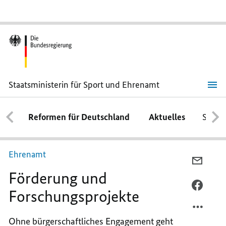
Staatsministerin für Sport und Ehrenamt
Förderung
und
Forschungsprojekte
Reformen für Deutschland
Aktuelles
Schwe
Ehrenamt
PER
Förderung und
E-
MAIL
PER
Forschungsprojekte
TEILEN
FACEB
FÖRDE
TEILEN
Ohne bürgerschaftliches Engagement geht
UND
FÖRDE