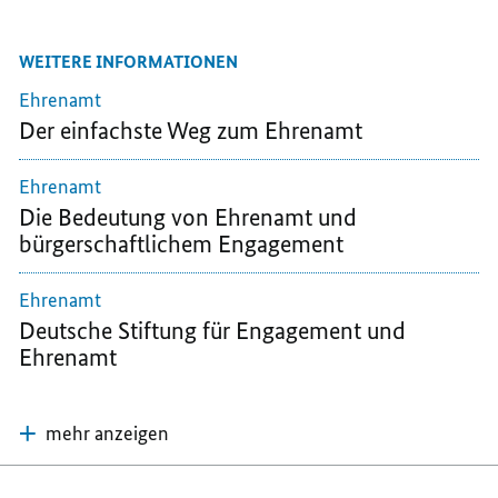
E-
FACEBOOK
THREEMA
MAIL
TEILEN,
TEILEN,
WEITERE INFORMATIONEN
TEILEN,
FÖRDERUNG
FÖRDERUNG
FÖRDERUNG
UND
UND
Ehrenamt
UND
FORSCHUNGSPROJEKTE
FORSCHUNGSP
Der einfachste Weg zum Ehrenamt
FORSCHUNGSPROJEKTE
Ehrenamt
Die Bedeutung von Ehrenamt und
bürgerschaftlichem Engagement
Ehrenamt
Deutsche Stiftung für Engagement und
Ehrenamt
mehr anzeigen