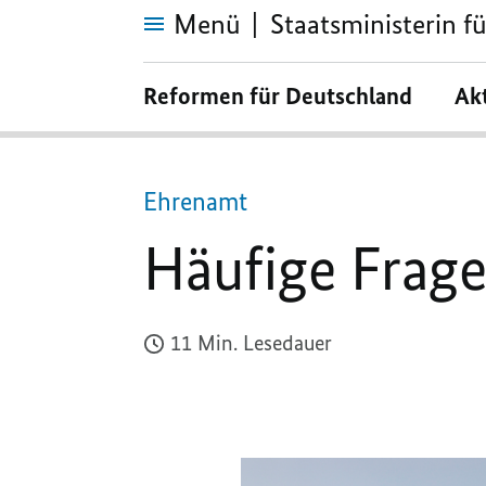
Menü
Staatsministerin 
Häufige
Fragen
Reformen für Deutschland
Ak
und
Antworten
Ehrenamt
Häufige Frag
11 Min. Lesedauer