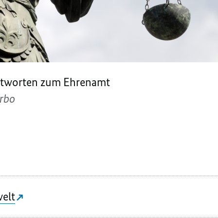
ntworten zum Ehrenamt
urbo
elt