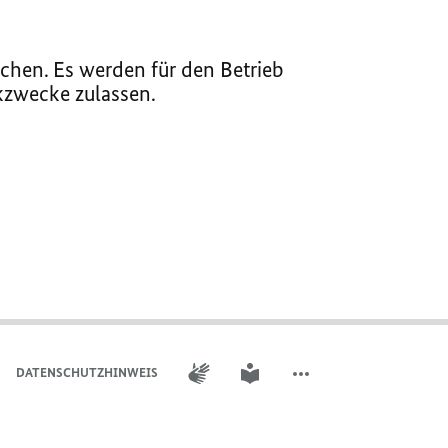
chen. Es werden für den Betrieb
ikzwecke zulassen.
GEBÄRDENSPRACHE
LEICHTE SPRACHE
DATENSCHUTZHINWEIS
WEITERE ELEMENTE DER 