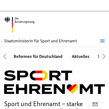
Staatsministerin für Sport und Ehrenamt
Staatsministerin
für
Sport
Reformen für Deutschland
Aktuelles
Schwe
und
Ehrenamt
Sport und Ehrenamt – starke
PER