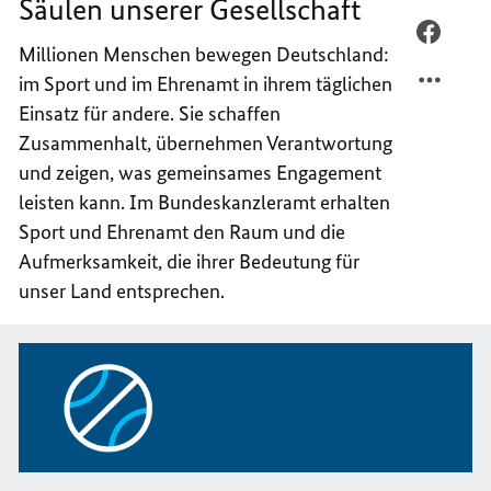
Säulen unserer Gesellschaft
E-
MAIL
PER
Millionen Menschen bewegen Deutschland:
TEILEN
FACEB
im Sport und im Ehrenamt in ihrem täglichen
SPORT
TEILEN
Einsatz für andere. Sie schaffen
UND
SPORT
EHREN
UND
Zusammenhalt, übernehmen Verantwortung
–
EHREN
und zeigen, was gemeinsames Engagement
STARK
–
leisten kann. Im Bundeskanzleramt erhalten
SÄULE
STARK
Sport und Ehrenamt den Raum und die
UNSER
SÄULE
Aufmerksamkeit, die ihrer Bedeutung für
GESEL
UNSER
unser Land entsprechen.
GESEL