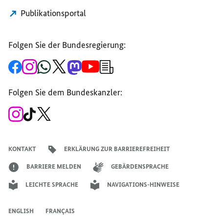
Publikationsportal
Folgen Sie der Bundesregierung:
Zur
Zum
Zum
Zum
Zum
Zum
Newsletter-
Facebook-
Instagram-
WhatsApp-
X-
Mastodon-
YouTube-
Anmeldung
Seite
Account
Kanal
Kanal
Kanal
Kanal
der
der
der
der
des
der
der
Bundesregierung
Folgen Sie dem Bundeskanzler:
Bundesregierung
Bundesregierung
Bundesregierung
Regierungssprechers
Bundesregierung
Bundesregierung
Zum
Zum
Zum
Instagram-
TikTok-
X-
Account
Kanal
Kanal
des
des
des
Bundeskanzlers
Bundeskanzlers
Bundeskanzlers
KONTAKT
ERKLÄRUNG ZUR BARRIEREFREIHEIT
BARRIERE MELDEN
GEBÄRDENSPRACHE
LEICHTE SPRACHE
NAVIGATIONS-HINWEISE
ENGLISH
FRANÇAIS