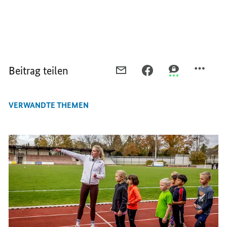
Beitrag teilen
PER
PER
PER
E-
FACEBOOK
THREEMA
MAIL
TEILEN,
TEILEN,
VERWANDTE THEMEN
TEILEN,
DER
DER
DER
EINFACHSTE
EINFACHSTE
EINFACHSTE
WEG
WEG
WEG
ZUM
ZUM
ZUM
EHRENAMT
EHRENAMT
EHRENAMT