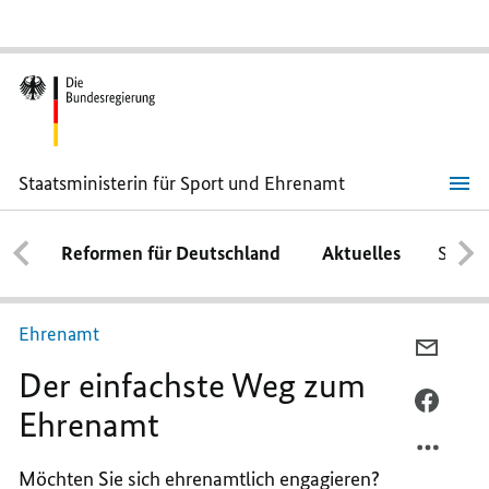
Staatsministerin für Sport und Ehrenamt
Der
einfachste
Weg
Reformen für Deutschland
Aktuelles
Schwe
zum
Ehrenamt
Ehrenamt
PER
Der einfachste Weg zum
E-
MAIL
PER
Ehrenamt
TEILEN
FACEB
DER
TEILEN
Möchten Sie sich ehrenamtlich engagieren?
EINFA
DER