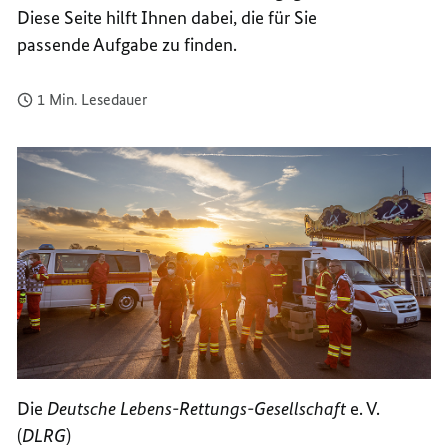
Diese Seite hilft Ihnen dabei, die für Sie
WEG
EINFA
ZUM
WEG
passende Aufgabe zu finden.
EHREN
ZUM
EHREN
1 Min. Lesedauer
Die
Deutsche Lebens-Rettungs-Gesellschaft
e. V.
(
DLRG
)