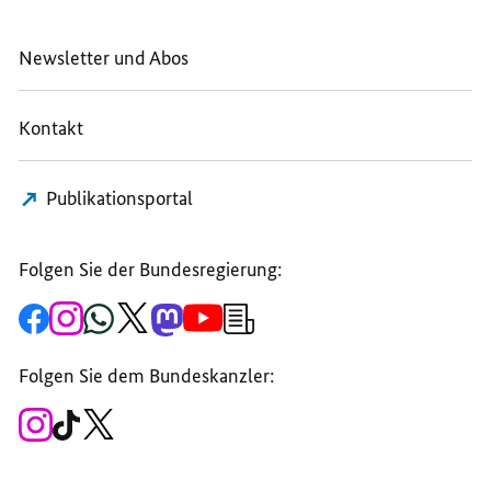
Newsletter und Abos
Kontakt
Publikationsportal
Folgen Sie der Bundesregierung:
Zur
Zum
Zum
Zum
Zum
Zum
Newsletter-
Facebook-
Instagram-
WhatsApp-
X-
Mastodon-
YouTube-
Anmeldung
Seite
Account
Kanal
Kanal
Kanal
Kanal
der
der
der
der
des
der
der
Bundesregierung
Folgen Sie dem Bundeskanzler:
Bundesregierung
Bundesregierung
Bundesregierung
Regierungssprechers
Bundesregierung
Bundesregierung
Zum
Zum
Zum
Instagram-
TikTok-
X-
Account
Kanal
Kanal
des
des
des
Bundeskanzlers
Bundeskanzlers
Bundeskanzlers