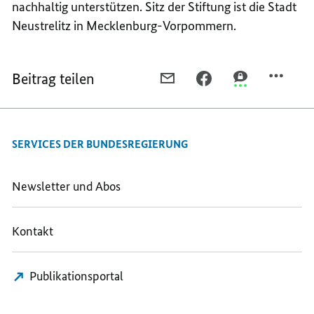
nachhaltig unterstützen. Sitz der Stiftung ist die Stadt
Neustrelitz in Mecklenburg-Vorpommern.
Beitrag teilen
PER
PER
PER
E-
FACEBOOK
THREEMA
MAIL
TEILEN,
TEILEN,
TEILEN,
„ZUKUNFTSMUT“
„ZUKUNFTSMU
SERVICES DER BUNDESREGIERUNG
„ZUKUNFTSMUT“
DEUTSCHE
DEUTSCHE
DEUTSCHE
STIFTUNG
STIFTUNG
STIFTUNG
FÜR
FÜR
Newsletter und Abos
FÜR
ENGAGEMENT
ENGAGEMENT
ENGAGEMENT
UND
UND
Kontakt
UND
EHRENAMT
EHRENAMT
EHRENAMT
STARTET
STARTET
STARTET
FÖRDERPROGRAMM
FÖRDERPROG
Publikationsportal
FÖRDERPROGRAMM
FÜR
FÜR
FÜR
JUNGE
JUNGE
JUNGE
MENSCHEN
MENSCHEN