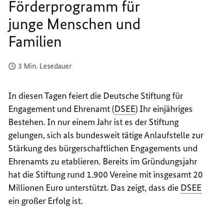
Förderprogramm für
STIFT
DEUTS
junge Menschen und
FÜR
STIFT
ENGAG
FÜR
Familien
UND
ENGAG
EHREN
UND
3 Min. Lesedauer
START
EHREN
FÖRDE
START
FÜR
FÖRDE
In diesen Tagen feiert die Deutsche Stiftung für
JUNGE
FÜR
Engagement und Ehrenamt (
DSEE
) Ihr einjähriges
MENSC
JUNGE
Bestehen. In nur einem Jahr ist es der Stiftung
UND
MENSC
gelungen, sich als bundesweit tätige Anlaufstelle zur
FAMIL
UND
Stärkung des bürgerschaftlichen Engagements und
FAMIL
Ehrenamts zu etablieren. Bereits im Gründungsjahr
hat die Stiftung rund 1.900 Vereine mit insgesamt 20
Millionen Euro unterstützt. Das zeigt, dass die
DSEE
ein großer Erfolg ist.