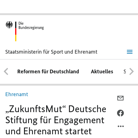
Staatsministerin für Sport und Ehrenamt
„ZukunftsMut“
Deutsche
Stiftung
Reformen für Deutschland
Aktuelles
Schwe
für
Engagement
und
Ehrenamt
startet
Ehrenamt
Förderprogramm
PER
für
„ZukunftsMut“ Deutsche
E-
junge
Menschen
MAIL
PER
Stiftung für Engagement
und
TEILEN
FACEB
Familien
und Ehrenamt startet
„ZUKU
TEILEN
DEUTS
„ZUKU