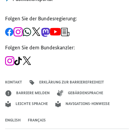
Folgen Sie der Bundesregierung:
Zur
Zum
Zum
Zum
Zum
Zum
Newsletter-
Facebook-
Instagram-
WhatsApp-
X-
Mastodon-
YouTube-
Anmeldung
Seite
Account
Kanal
Kanal
Kanal
Kanal
der
der
der
der
des
der
der
Bundesregierung
Folgen Sie dem Bundeskanzler:
Bundesregierung
Bundesregierung
Bundesregierung
Regierungssprechers
Bundesregierung
Bundesregierung
Zum
Zum
Zum
Instagram-
TikTok-
X-
Account
Kanal
Kanal
des
des
des
Bundeskanzlers
Bundeskanzlers
Bundeskanzlers
KONTAKT
ERKLÄRUNG ZUR BARRIEREFREIHEIT
BARRIERE MELDEN
GEBÄRDENSPRACHE
LEICHTE SPRACHE
NAVIGATIONS-HINWEISE
ENGLISH
FRANÇAIS