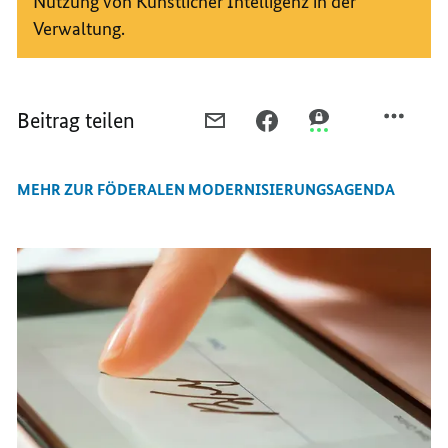
Nutzung von Künstlicher Intelligenz in der
Verwaltung.
Beitrag teilen
PER
PER
PER
E-
FACEBOOK
THREEMA
MAIL
TEILEN,
TEILEN,
MEHR ZUR FÖDERALEN MODERNISIERUNGSAGENDA
TEILEN,
MODERNISIERUNGSAGEND
MODERNISIERUNG
MODERNISIERUNGSAGENDA
VON
VON
VON
BUND
BUND
BUND
UND
UND
UND
LÄNDERN
LÄNDERN
LÄNDERN
ZEIGT
ZEIGT
ZEIGT
ERSTE
ERSTE
ERSTE
FORTSCHRITTE
FORTSCHRITTE
FORTSCHRITTE