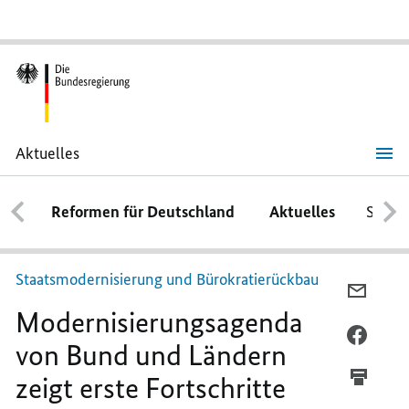
Aktuelles
Modernisierungsagenda
von
Bund
Reformen für Deutschland
Aktuelles
Schwe
und
Ländern
zeigt
erste
Fortschritte
Staatsmodernisierung und Bürokratierückbau
PER
Modernisierungsagenda
E-
MAIL
PER
von Bund und Ländern
TEILEN
FACEB
zeigt erste Fortschritte
MODER
TEILEN
VON
MODER