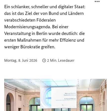
BUND
VON
Ein schlanker, schneller und digitaler Staat:
UND
BUND
das ist das Ziel der von Bund und Ländern
LÄNDE
UND
verabschiedeten Föderalen
ZEIGT
LÄNDE
Modernisierungsagenda. Bei einer
ERSTE
ZEIGT
Veranstaltung in Berlin wurde deutlich: die
FORTS
ERSTE
ersten Maßnahmen für mehr Effizienz und
FORTS
weniger Bürokratie greifen.
Montag, 8. Juni 2026
2 Min. Lesedauer