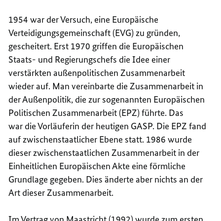
ND S
AUSSEN-
1954 war der Versuch, eine Europäische
ICHERH
ND S
GASP)
ICHERH
Verteidigungsgemeinschaft (EVG) zu gründen,
GASP)
gescheitert. Erst 1970 griffen die Europäischen
Staats- und Regierungschefs die Idee einer
verstärkten außenpolitischen Zusammenarbeit
wieder auf. Man vereinbarte die Zusammenarbeit in
der Außenpolitik, die zur sogenannten Europäischen
Politischen Zusammenarbeit (EPZ) führte. Das
war die Vorläuferin der heutigen GASP. Die EPZ fand
auf zwischenstaatlicher Ebene statt. 1986 wurde
dieser zwischenstaatlichen Zusammenarbeit in der
Einheitlichen Europäischen Akte eine förmliche
Grundlage gegeben. Dies änderte aber nichts an der
Art dieser Zusammenarbeit.
Im Vertrag von Maastricht (1992) wurde zum ersten