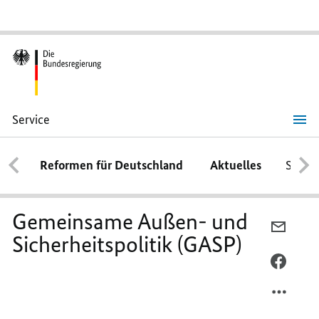
Service
Gemeinsame
Außen-
und
Reformen für Deutschland
Aktuelles
Schwe
Sicherheitspolitik
(GASP)
Gemeinsame Außen- und
PER
Sicherheitspolitik (GASP)
E-
MAIL
PER
TEILEN
FACEB
GEMEI
TEILEN
AUSSEN-
GEMEI