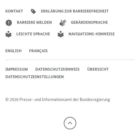
der
der
der
des
der
der
Bundesregierung
GASP)
Bundesregierung
Bundesregierung
Bundesregierung
Regierungssprechers
Bundesregierung
Bundesregierung
KONTAKT
ERKLÄRUNG ZUR BARRIEREFREIHEIT
BARRIERE MELDEN
GEBÄRDENSPRACHE
LEICHTE SPRACHE
NAVIGATIONS-HINWEISE
ENGLISH
FRANÇAIS
IMPRESSUM
DATENSCHUTZHINWEIS
ÜBERSICHT
DATENSCHUTZEINSTELLUNGEN
© 2026 Presse- und Informationsamt der Bundesregierung
Nach
oben