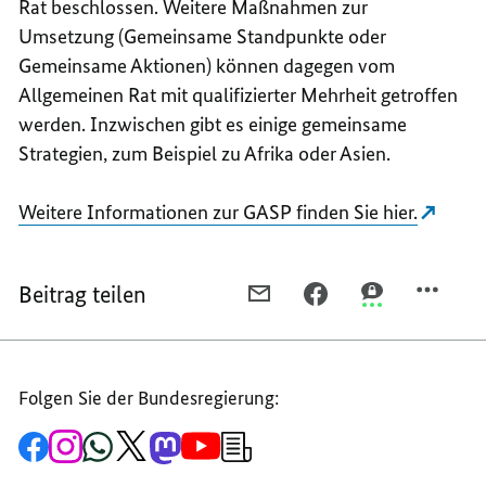
Rat beschlossen. Weitere Maßnahmen zur
Umsetzung (Gemeinsame Standpunkte oder
Gemeinsame Aktionen) können dagegen vom
Allgemeinen Rat mit qualifizierter Mehrheit getroffen
werden. Inzwischen gibt es einige gemeinsame
Strategien, zum Beispiel zu Afrika oder Asien.
Weitere Informationen zur GASP finden Sie hier.
Beitrag teilen
PER
PER
PER
E-
FACEBOOK
THREEMA
MAIL
TEILEN,
TEILEN,
TEILEN,
GEMEINSAME
GEMEINSAME
Folgen Sie der Bundesregierung:
GEMEINSAME
AUSSEN- U
AUSSEN- U
AUSSEN- U
ND S
ND S
Zur
Zum
Zum
Zum
Zum
Zum
Newsletter-
ND S
ICHERHEITSPOLITIK (
ICHERHEITSPOL
Facebook-
Instagram-
WhatsApp-
X-
Mastodon-
YouTube-
Anmeldung
Seite
Account
Kanal
Kanal
Kanal
Kanal
der
ICHERHEITSPOLITIK (
GASP)
GASP)