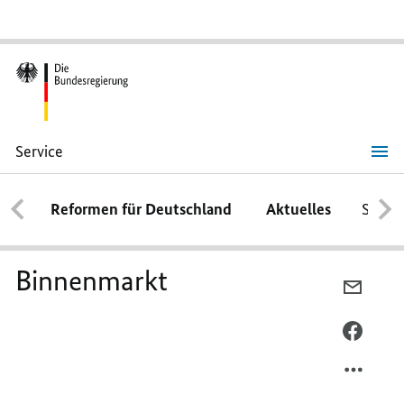
Service
Binnenmarkt
Reformen für Deutschland
Aktuelles
Schwe
Binnenmarkt
PER
E-
MAIL
PER
TEILEN
FACEB
BINNE
TEILEN
BINNE