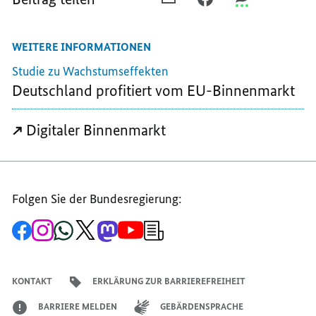
E-
FACEBOOK
THREEMA
MAIL
TEILEN,
TEILEN,
WEITERE INFORMATIONEN
TEILEN,
BINNENMARKT
BINNENMARKT
BINNENMARKT
Studie zu Wachstumseffekten
Deutschland profitiert vom EU-Binnenmarkt
Digitaler Binnenmarkt
Folgen Sie der Bundesregierung:
Zur
Zum
Zum
Zum
Zum
Zum
Newsletter-
Facebook-
Instagram-
WhatsApp-
X-
Mastodon-
YouTube-
Anmeldung
Seite
Account
Kanal
Kanal
Kanal
Kanal
der
der
der
der
des
der
der
Bundesregierung
Bundesregierung
Bundesregierung
Bundesregierung
Regierungssprechers
Bundesregierung
Bundesregierung
KONTAKT
ERKLÄRUNG ZUR BARRIEREFREIHEIT
BARRIERE MELDEN
GEBÄRDENSPRACHE