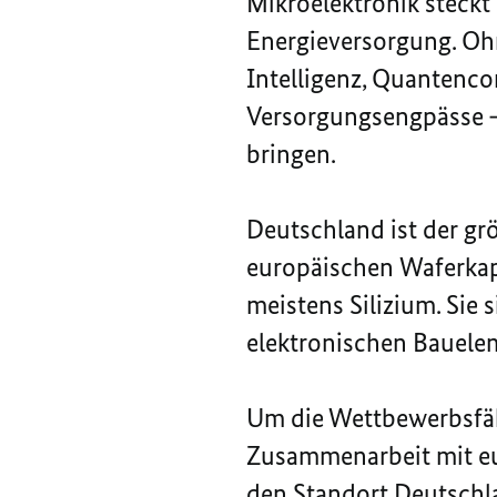
Mikroelektronik steckt
Energieversorgung. Oh
Intelligenz, Quanten
co
Versorgungsengpässe –
bringen.
Deutschland ist der gr
europäischen
Wafer
ka
meistens Silizium. Sie 
elektronischen Bauele
Um die Wettbewerbsfähi
Zusammenarbeit mit eur
den Standort Deutschla