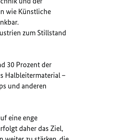
echnik und der
n wie Künstliche
nkbar.
ustrien zum Stillstand
d 30 Prozent der
s Halbleitermaterial –
ps
und anderen
uf eine enge
olgt daher das Ziel,
weiter zu stärken, die