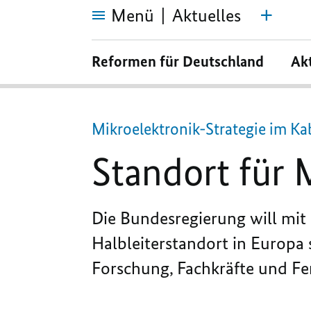
Menü
Aktuelles
Standort
für
Reformen für Deutschland
Ak
Mikroelektronik
stärken
Mikroelektronik-Strategie im Ka
Standort für 
Die Bundesregierung will mit 
Halbleiterstandort in Europa 
Forschung, Fachkräfte und Fer