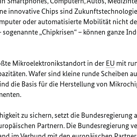
 in
Smartphones
,
Computern
, Autos, Medizint
ne innovative
Chips
sind Zukunftstechnologie
mputer
oder automatisierte Mobilität nicht de
 sogenannte „
Chip
krisen“ – können ganze Ind
ößte Mikroelektronikstandort in der
EU
mit run
pazitäten.
Wafer
sind kleine runde Scheiben au
sind die Basis für die Herstellung von Mikro
chi
menten.
gkeit zu sichern, setzt die Bundesregierung a
opäischen Partnern. Die Bundesregierung verf
nd im Verbund mit den europäischen Partnern 