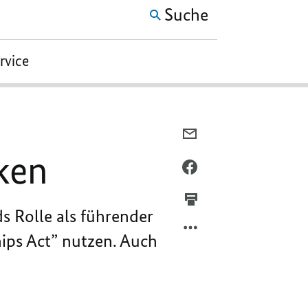
Suche
ervice
PER
E-
rken
MAIL
PER
TEILEN,
FACEBOOK
STANDORT
TEILEN,
s Rolle als führender
FÜR
STANDORT
MIKROELEKTRONIK
FÜR
ips Act
” nutzen. Auch
STÄRKEN
MIKROELEKTRONIK
STÄRKEN