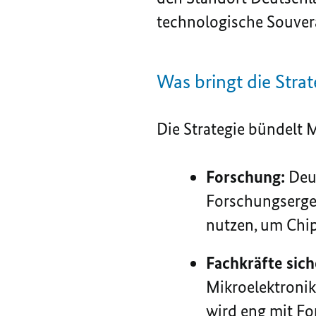
technologische Souverä
Was bringt die Strat
Die Strategie bündelt
Forschung:
Deut
Forschungsergeb
nutzen, um
Chi
Fachkräfte sic
Mikroelektroni
wird eng mit For