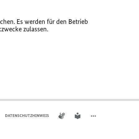
chen. Es werden für den Betrieb
ikzwecke zulassen.
GEBÄRDENSPRACHE
LEICHTE SPRACHE
DATENSCHUTZHINWEIS
WEITERE ELEMENTE DER 