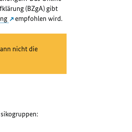
fklärung (BZgA) gibt
ung
empfohlen wird.
kann nicht die
isikogruppen: