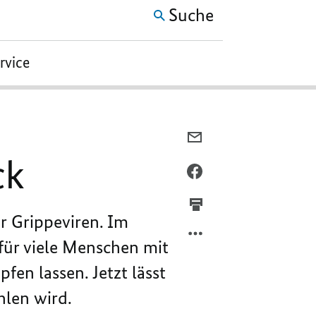
Suche
ervice
PER
E-
ck
MAIL
PER
TEILEN,
FACEBOOK
JETZT
TEILEN,
r Grippeviren. Im
ONLINE:
JETZT
DER
ONLINE:
 für viele Menschen mit
GRIPPE-
DER
en lassen. Jetzt lässt
IMPFCHECK
GRIPPE-
IMPFCHECK
hlen wird.