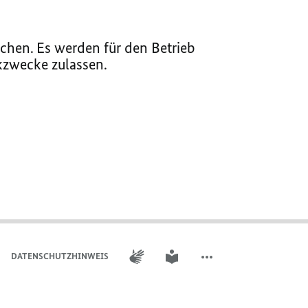
chen. Es werden für den Betrieb
ikzwecke zulassen.
GEBÄRDENSPRACHE
LEICHTE SPRACHE
DATENSCHUTZHINWEIS
WEITERE ELEMENTE DER 