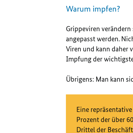
Warum impfen?
Grippeviren verändern 
angepasst werden. Nich
Viren und kann daher v
Impfung der wichtigste
Übrigens: Man kann sic
Eine repräsentativ
Prozent der über 60
Drittel der Beschäf