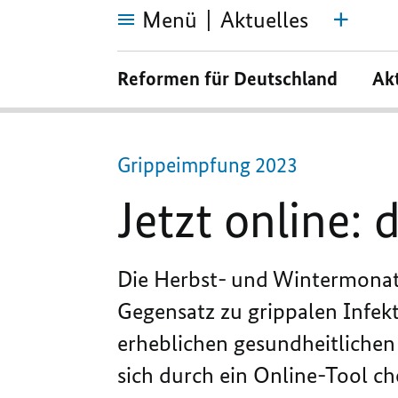
Menü
Aktuelles
Jetzt
online:
Reformen für Deutschland
Ak
der
Grippe-
Impfcheck
Grippeimpfung 2023
Jetzt online:
Die Herbst- und Wintermonate
Gegensatz zu grippalen Infekt
erheblichen gesundheitlichen 
sich durch ein Online-Tool c