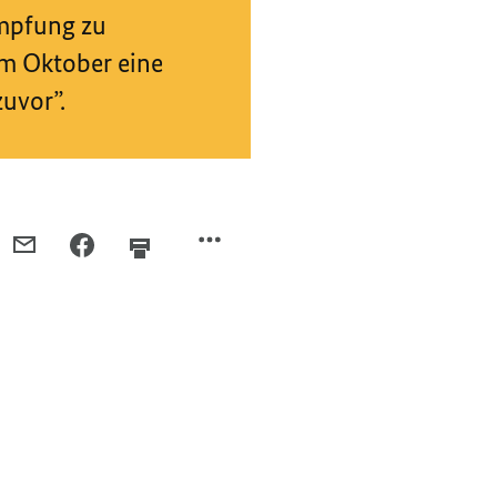
Impfung zu
im Oktober eine
uvor”.
PER
PER
E-
FACEBOOK
MAIL
TEILEN,
TEILEN,
JETZT
JETZT
ONLINE:
ONLINE:
DER
DER
GRIPPE-
GRIPPE-
IMPFCHECK
IMPFCHECK