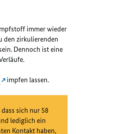
eimpfstoff immer wieder
u den zirkulierenden
ein. Dennoch ist eine
Verläufe.
a
impfen lassen.
 dass sich nur 58
nd lediglich ein
enten Kontakt haben,