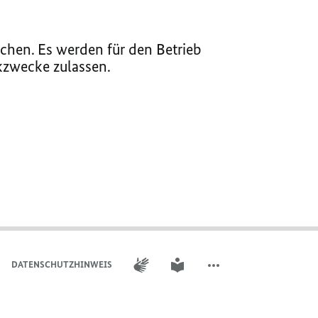
chen. Es werden für den Betrieb
ikzwecke zulassen.
GEBÄRDENSPRACHE
LEICHTE SPRACHE
DATENSCHUTZHINWEIS
WEITERE ELEMENTE DER 