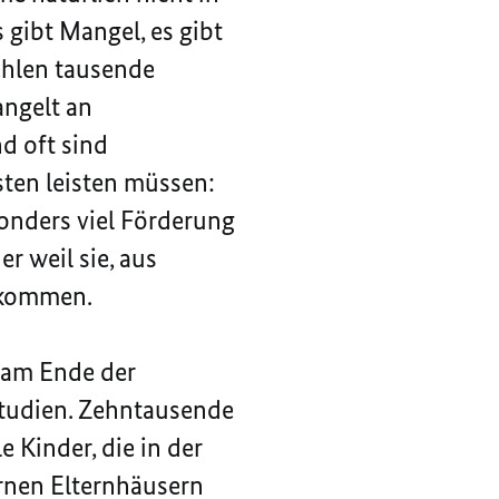
 gibt Mangel, es gibt
ehlen tausende
angelt an
d oft sind
sten leisten müssen:
onders viel Förderung
r weil sie, aus
bekommen.
 am Ende der
Studien. Zehntausende
 Kinder, die in der
rnen Elternhäusern