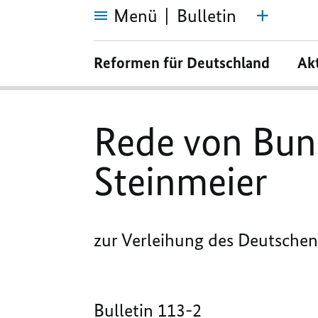
Menü
Bulletin
Rede
von
Reformen für Deutschland
Ak
Bundespräsident
Dr.
Frank-
Walter
Steinmeier
Rede von Bun
Steinmeier
zur Verleihung des Deutschen 
Bulletin 113-2