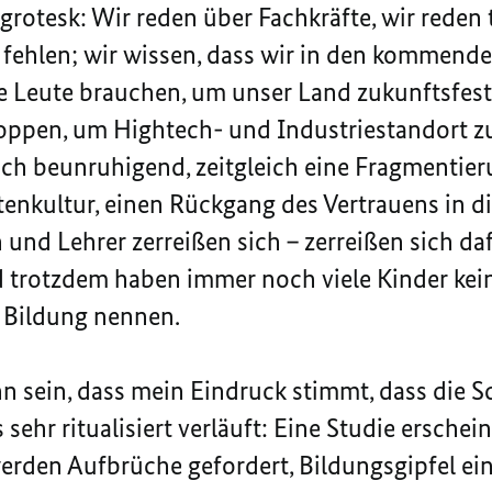
a grotesk: Wir reden über Fachkräfte, wir reden
l fehlen; wir wissen, dass wir in den kommend
ge Leute brauchen, um unser Land zukunftsfe
oppen, um Hightech- und Industriestandort zu
ich beunruhigend, zeitgleich eine Fragmentieru
ttenkultur, einen Rückgang des Vertrauens in d
 und Lehrer zerreißen sich – zerreißen sich daf
 trotzdem haben immer noch viele Kinder kein
 Bildung nennen.
n sein, dass mein Eindruck stimmt, dass die 
hr ritualisiert verläuft: Eine Studie erscheint
 werden Aufbrüche gefordert, Bildungsgipfel ei