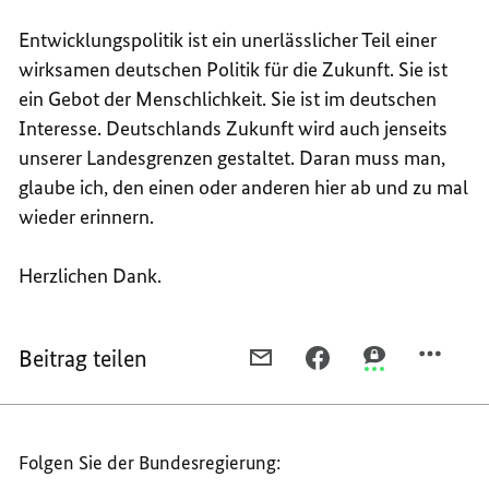
Entwicklungspolitik ist ein unerlässlicher Teil einer
wirksamen deutschen Politik für die Zukunft. Sie ist
ein Gebot der Menschlichkeit. Sie ist im deutschen
Interesse. Deutschlands Zukunft wird auch jenseits
unserer Landesgrenzen gestaltet. Daran muss man,
glaube ich, den einen oder anderen hier ab und zu mal
wieder erinnern.
Herzlichen Dank.
Beitrag teilen
PER
PER
PER
E-
FACEBOOK
THREEMA
MAIL
TEILEN,
TEILEN,
TEILEN,
REDE
REDE
Folgen Sie der Bundesregierung:
REDE
DER
DER
DER
BUNDESMINISTERIN
BUNDESMINIS