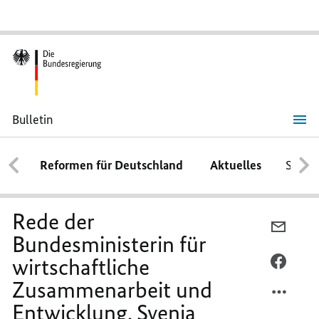
Bulletin
Rede
der
Bundesministerin
Reformen für Deutschland
Aktuelles
Schwe
für
wirtschaftliche
Zusammenarbeit
und
Entwicklung,
Rede der
Svenja
PER
Schulze,
Bundesministerin für
E-
wirtschaftliche
MAIL
PER
TEILEN
FACEB
Zusammenarbeit und
REDE
TEILEN
Entwicklung, Svenja
DER
REDE