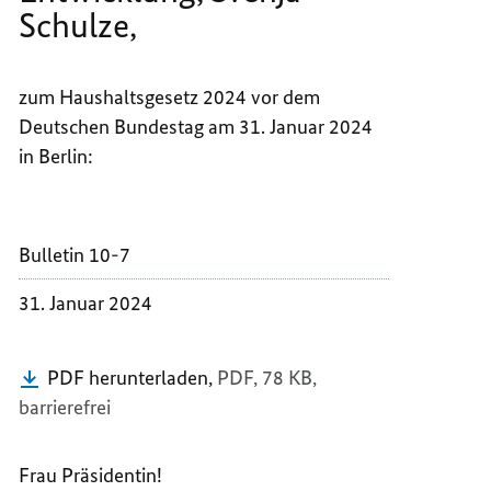
Schulze,
BUNDE
DER
FÜR
BUNDE
WIRTS
FÜR
zum Haushaltsgesetz 2024 vor dem
ZUSAM
WIRTS
UND
ZUSAM
Deutschen Bundestag am 31. Januar 2024
ENTWI
UND
in Berlin:
SVENJ
ENTWI
SCHUL
SVENJ
SCHUL
Bulletin 10-7
31. Januar 2024
PDF herunterladen,
PDF, 78 KB,
barrierefrei
Frau Präsidentin!