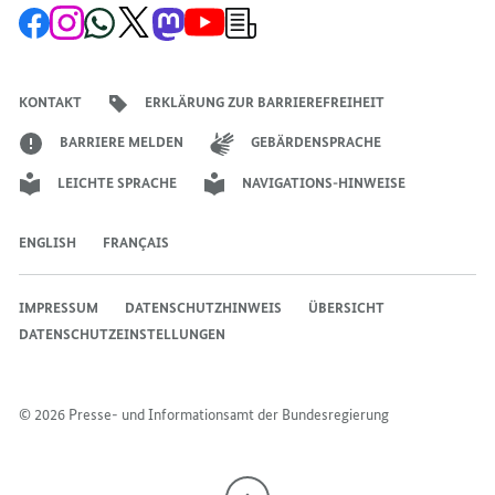
Zur
Zum
Zum
Zum
Zum
Zum
Newsletter-
BUNDESMINISTERIN
FÜR
FÜR
Facebook-
Instagram-
WhatsApp-
X-
Mastodon-
YouTube-
Anmeldung
Seite
Account
Kanal
Kanal
Kanal
Kanal
der
FÜR
WIRTSCHAFTLICHE
WIRTSCHAFTL
der
der
der
des
der
der
Bundesregierung
WIRTSCHAFTLICHE
ZUSAMMENARBEIT
ZUSAMMENARB
Bundesregierung
Bundesregierung
Bundesregierung
Regierungssprechers
Bundesregierung
Bundesregierung
KONTAKT
ERKLÄRUNG ZUR BARRIEREFREIHEIT
ZUSAMMENARBEIT
UND
UND
UND
ENTWICKLUNG,
ENTWICKLUNG
BARRIERE MELDEN
GEBÄRDENSPRACHE
ENTWICKLUNG,
SVENJA
SVENJA
LEICHTE SPRACHE
NAVIGATIONS-HINWEISE
SVENJA
SCHULZE,
SCHULZE,
SCHULZE,
ENGLISH
FRANÇAIS
IMPRESSUM
DATENSCHUTZHINWEIS
ÜBERSICHT
DATENSCHUTZEINSTELLUNGEN
© 2026 Presse- und Informationsamt der Bundesregierung
Nach