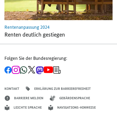
Rentenanpassung 2024
Renten deutlich gestiegen
Folgen Sie der Bundesregierung:
Zur
Zum
Zum
Zum
Zum
Zum
Newsletter-
Facebook-
Instagram-
WhatsApp-
X-
Mastodon-
YouTube-
Anmeldung
Seite
Account
Kanal
Kanal
Kanal
Kanal
der
der
der
der
des
der
der
Bundesregierung
Bundesregierung
Bundesregierung
Bundesregierung
Regierungssprechers
Bundesregierung
Bundesregierung
KONTAKT
ERKLÄRUNG ZUR BARRIEREFREIHEIT
BARRIERE MELDEN
GEBÄRDENSPRACHE
LEICHTE SPRACHE
NAVIGATIONS-HINWEISE