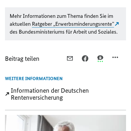
Mehr Informationen zum Thema finden Sie im
aktuellen
Ratgeber „Erwerbsminderungsrente”
des Bundesministeriums für Arbeit und Soziales.
Beitrag teilen
PER
PER
PER
E-
FACEBOOK
THREEMA
MAIL
TEILEN,
TEILEN,
WEITERE INFORMATIONEN
TEILEN,
FAQ
FAQ
FAQ
ZUR
ZUR
Informationen der Deutschen
ZUR
ERWERBSMINDERUNGS
ERWERBSMIND
Rentenversicherung
ERWERBSMINDERUNGSRENTE