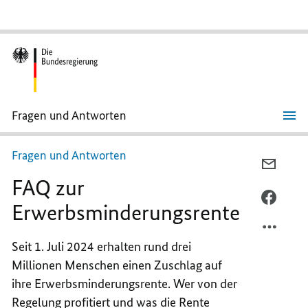
Fragen und Antworten
FAQ
zur
Erwerbsminderungsrente
Fragen und Antworten
PER
FAQ zur
E-
MAIL
PER
Erwerbsminderungsrente
TEILEN
FACEB
FAQ
TEILEN
Seit 1. Juli 2024 erhalten rund drei
ZUR
FAQ
Millionen Menschen einen Zuschlag auf
ERWER
ZUR
ERWER
ihre Erwerbsminderungsrente. Wer von der
Regelung profitiert und was die Rente