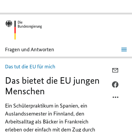
Fragen und Antworten
Das
bietet
die
Das tut die
EU
für mich
EU
PER
jungen
Das bietet die
EU
jungen
E-
Menschen
MAIL
PER
Menschen
TEILEN
FACEB
DAS
TEILEN
Ein Schülerpraktikum in Spanien, ein
BIETE
DAS
Auslandssemester in Finnland, den
DIE
BIETE
EU
DIE
Arbeitsalltag als Bäcker in Frankreich
JUNGE
EU
erleben oder einfach mit dem Zug durch