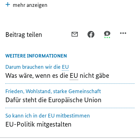
mehr anzeigen
Beitrag teilen
PER
PER
PER
E-
FACEBOOK
THREEMA
MAIL
TEILEN,
TEILEN,
WEITERE INFORMATIONEN
TEILEN,
DAS
DAS
DAS
BIETET
BIETET
Darum brauchen wir die
EU
BIETET
DIE
DIE
Was wäre, wenn es die
EU
nicht gäbe
DIE
EU
EU
EU
JUNGEN
JUNGEN
Frieden, Wohlstand, starke Gemeinschaft
JUNGEN
MENSCHEN
MENSCHEN
Dafür steht die Europäische Union
MENSCHEN
So kann ich in der EU mitbestimmen
EU-Politik mitgestalten