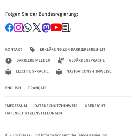
Folgen Sie der Bundesregierung:
Zur
Zum
Zum
Zum
Zum
Zum
Newsletter-
Facebook-
Instagram-
WhatsApp-
X-
Mastodon-
YouTube-
Anmeldung
Seite
Account
Kanal
Kanal
Kanal
Kanal
der
der
der
der
des
der
der
Bundesregierung
Bundesregierung
Bundesregierung
Bundesregierung
Regierungssprechers
Bundesregierung
Bundesregierung
KONTAKT
ERKLÄRUNG ZUR BARRIEREFREIHEIT
BARRIERE MELDEN
GEBÄRDENSPRACHE
LEICHTE SPRACHE
NAVIGATIONS-HINWEISE
ENGLISH
FRANÇAIS
IMPRESSUM
DATENSCHUTZHINWEIS
ÜBERSICHT
DATENSCHUTZEINSTELLUNGEN
© 2026 Presse- und Informationsamt der Bundesregierung